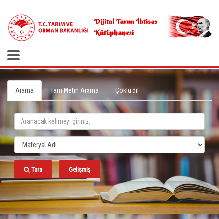
.
Dijital Tarım İhtisas
Kütüphanesi
Arama
Tam Metin Arama
Çoklu dil
Tara
Gelişmiş