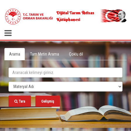
.
Dijital Tarım İhtisas
Kütüphanesi
Arama
Tam Metin Arama
Çoklu dil
Tara
Gelişmiş