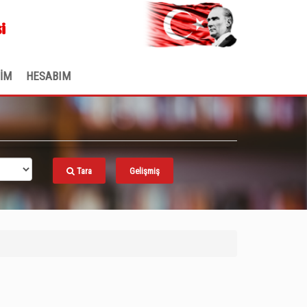
.
i
ŞİM
HESABIM
Tara
Gelişmiş