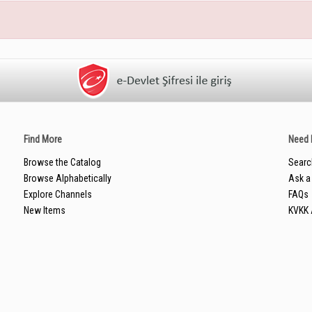
Find More
Need 
Browse the Catalog
Searc
Browse Alphabetically
Ask a 
Explore Channels
FAQs
New Items
KVKK 