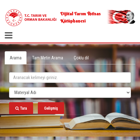
.
Dijital Tarım İhtisas
Kütüphanesi
Arama
Tam Metin Arama
Çoklu dil
Tara
Gelişmiş