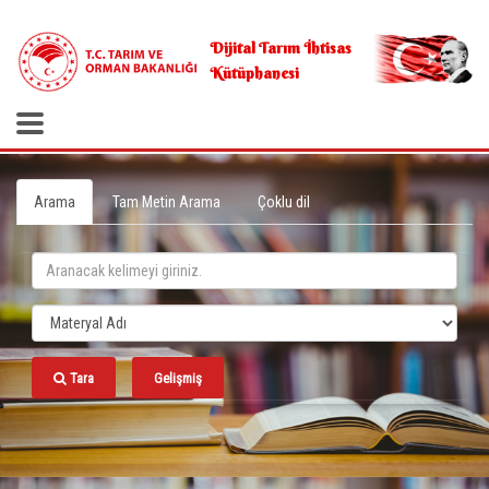
.
Dijital Tarım İhtisas
Kütüphanesi
Arama
Tam Metin Arama
Çoklu dil
Tara
Gelişmiş