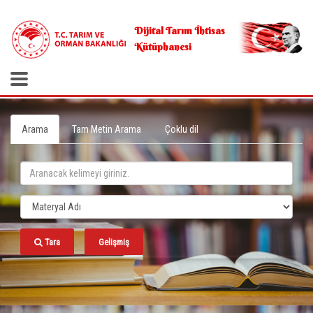
.
Dijital Tarım İhtisas
Kütüphanesi
Arama
Tam Metin Arama
Çoklu dil
Tara
Gelişmiş