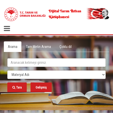
.
Dijital Tarım İhtisas
Kütüphanesi
Arama
Tam Metin Arama
Çoklu dil
Tara
Gelişmiş