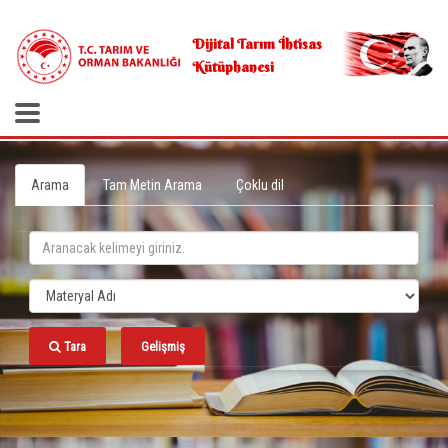
.
Dijital Tarım İhtisas
Kütüphanesi
Arama
Tam Metin Arama
Çoklu dil
Tara
Gelişmiş