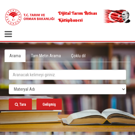
.
Dijital Tarım İhtisas
Kütüphanesi
Arama
Tam Metin Arama
Çoklu dil
Tara
Gelişmiş