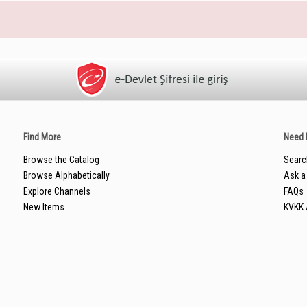
Find More
Need 
Browse the Catalog
Searc
Browse Alphabetically
Ask a 
Explore Channels
FAQs
New Items
KVKK 