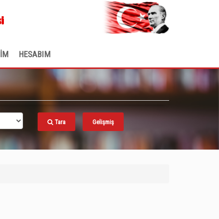
.
i
ŞİM
HESABIM
Tara
Gelişmiş