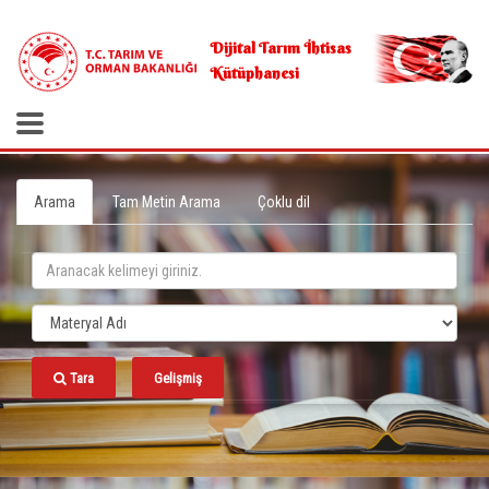
.
Dijital Tarım İhtisas
Kütüphanesi
Arama
Tam Metin Arama
Çoklu dil
Tara
Gelişmiş