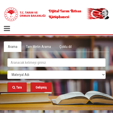
.
Dijital Tarım İhtisas
Kütüphanesi
Arama
Tam Metin Arama
Çoklu dil
Tara
Gelişmiş