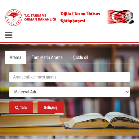
.
Dijital Tarım İhtisas
Kütüphanesi
Arama
Tam Metin Arama
Çoklu dil
Tara
Gelişmiş