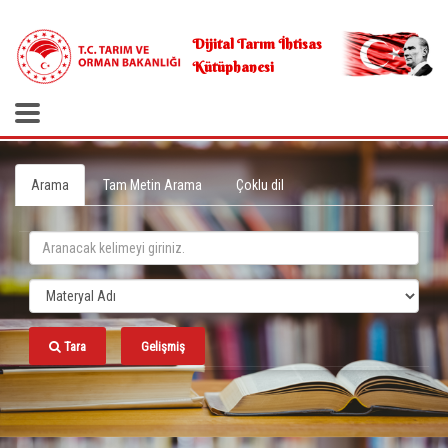
.
Dijital Tarım İhtisas
Kütüphanesi
Arama
Tam Metin Arama
Çoklu dil
Tara
Gelişmiş