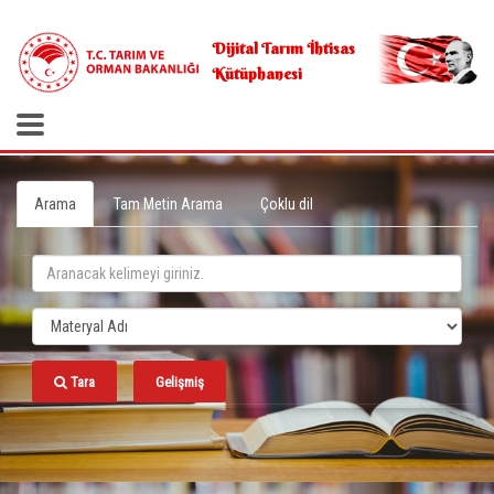
.
Dijital Tarım İhtisas
Kütüphanesi
Arama
Tam Metin Arama
Çoklu dil
Tara
Gelişmiş