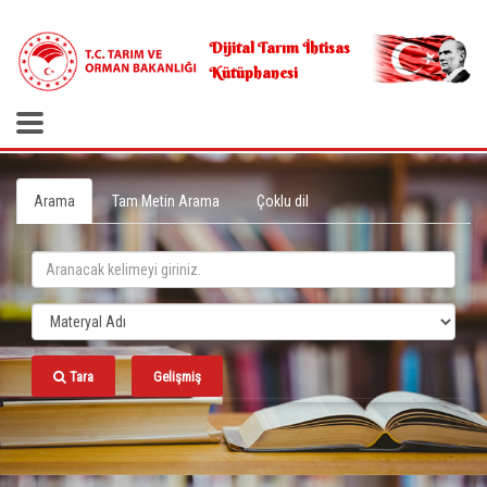
.
Dijital Tarım İhtisas
Kütüphanesi
Arama
Tam Metin Arama
Çoklu dil
Tara
Gelişmiş