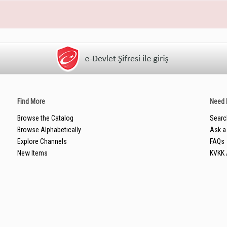
Find More
Need 
Browse the Catalog
Searc
Browse Alphabetically
Ask a 
Explore Channels
FAQs
New Items
KVKK 