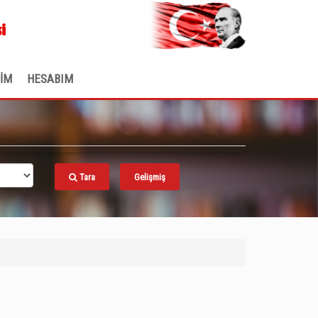
.
i
ŞİM
HESABIM
Tara
Gelişmiş