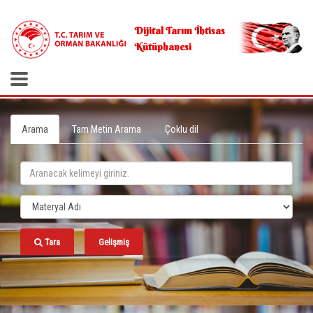
.
Dijital Tarım İhtisas
Kütüphanesi
Arama
Tam Metin Arama
Çoklu dil
Tara
Gelişmiş