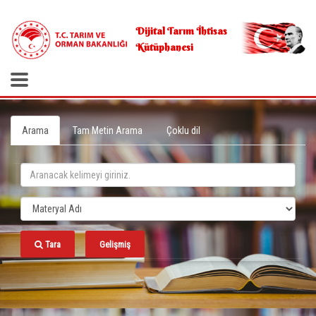
.
Dijital Tarım İhtisas
Kütüphanesi
Arama
Tam Metin Arama
Çoklu dil
Tara
Gelişmiş