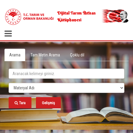
.
Dijital Tarım İhtisas
Kütüphanesi
Arama
Tam Metin Arama
Çoklu dil
Tara
Gelişmiş