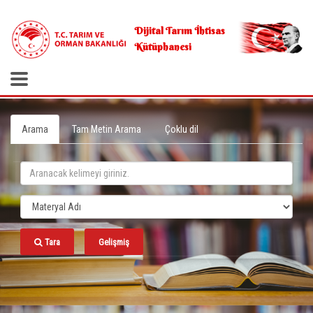
.
Dijital Tarım İhtisas
Kütüphanesi
Arama
Tam Metin Arama
Çoklu dil
Tara
Gelişmiş