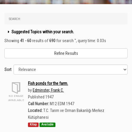
SEARCH:
Suggested Topics within your search.
Showing
41 - 60
results of
690
for search '
'
, query time: 0.03s
Refine Results
Sort
Fish ponds for the farm.
by
Edminster, Frank C.
Published 1947
Call Number:
M12 EDM 1947
Located:
T.C. Tarım ve Orman Bakanlığı Merkez
Kütüphanesi
Kitap
Available