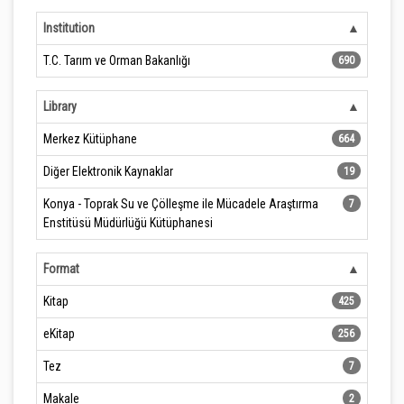
Institution
T.C. Tarım ve Orman Bakanlığı
690
Library
Merkez Kütüphane
664
Diğer Elektronik Kaynaklar
19
Konya - Toprak Su ve Çölleşme ile Mücadele Araştırma
7
Enstitüsü Müdürlüğü Kütüphanesi
Format
Kitap
425
eKitap
256
Tez
7
Makale
2