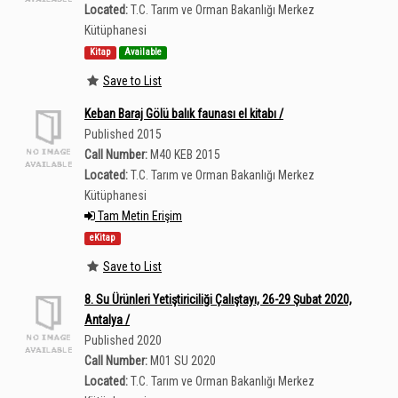
Located:
T.C. Tarım ve Orman Bakanlığı Merkez
Kütüphanesi
Kitap
Available
Save to List
Keban Baraj Gölü balık faunası el kitabı /
Published 2015
Call Number:
M40 KEB 2015
Located:
T.C. Tarım ve Orman Bakanlığı Merkez
Kütüphanesi
Tam Metin Erişim
eKitap
Save to List
8. Su Ürünleri Yetiştiriciliği Çalıştayı, 26-29 Şubat 2020,
Antalya /
Published 2020
Call Number:
M01 SU 2020
Located:
T.C. Tarım ve Orman Bakanlığı Merkez