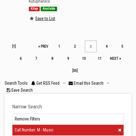
Kütüphanesi
Kitap
Available
Save to List
[1]
« PREV
1
2
4
5
3
6
7
8
9
10
11
NEXT »
[35]
Search Tools:
Get RSS Feed
—
Email this Search
—
Save Search
Narrow Search
Remove Filters
Clear Filter
Call Number: M - Music