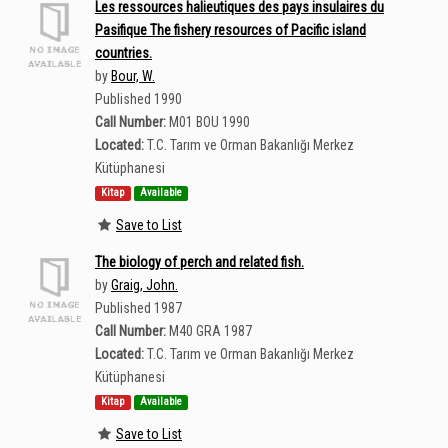
Les ressources halieutiques des pays insulaires du
Pasifique The fishery resources of Pacific island
countries.
by
Bour, W.
Published 1990
Call Number:
M01 BOU 1990
Located:
T.C. Tarım ve Orman Bakanlığı Merkez
Kütüphanesi
Kitap
Available
Save to List
The biology of perch and related fish.
by
Graig, John.
Published 1987
Call Number:
M40 GRA 1987
Located:
T.C. Tarım ve Orman Bakanlığı Merkez
Kütüphanesi
Kitap
Available
Save to List