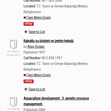
Call Number:
M11 DEV 2006
Located:
T.C. Tarım ve Orman Bakanlığı Merkez
Kütüphanesi
Tam Metin Erişim
eKitap
Save to List
Kabuklu su ürünleri ve üretim tekniği.
by
Atay, Doğan.
Published 1997
Call Number:
M12 ATA 1997
Located:
T.C. Tarım ve Orman Bakanlığı Merkez
Kütüphanesi
Tam Metin Erişim
eKitap
Save to List
Aquaculture development : 3. genetic resource
management.
Published 2008