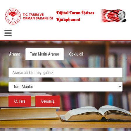
.
Dijital Tarım İhtisas
Kütüphanesi
Arama
Tam Metin Arama
Çoklu dil
Tara
Gelişmiş