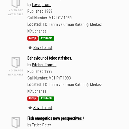
by
Lovell, Tom.
Published 1989
Call Number:
M12 LOV 1989
Located:
T.C. Tarım ve Orman Bakanlığı Merkez
Kütüphanesi
Kitap
Available
Save to List
Behaviour of teleost fishes.
by
Pitcher, Tony J.
Published 1993
Call Number:
M01 PİT 1993
Located:
T.C. Tarım ve Orman Bakanlığı Merkez
Kütüphanesi
Kitap
Available
Save to List
Fish energetics new perspectives /
by
Tytler, Peter.