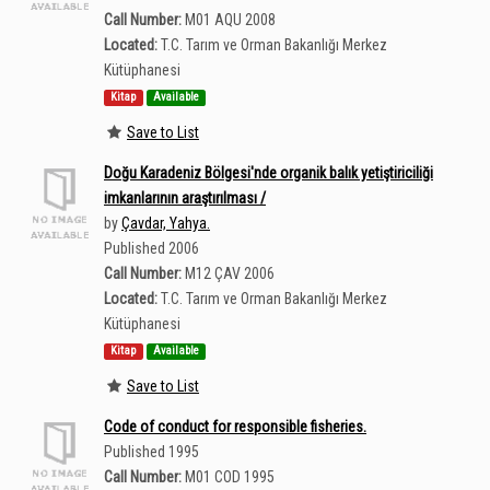
Call Number:
M01 AQU 2008
Located:
T.C. Tarım ve Orman Bakanlığı Merkez
Kütüphanesi
Kitap
Available
Save to List
Doğu Karadeniz Bölgesi'nde organik balık yetiştiriciliği
imkanlarının araştırılması /
by
Çavdar, Yahya.
Published 2006
Call Number:
M12 ÇAV 2006
Located:
T.C. Tarım ve Orman Bakanlığı Merkez
Kütüphanesi
Kitap
Available
Save to List
Code of conduct for responsible fisheries.
Published 1995
Call Number:
M01 COD 1995