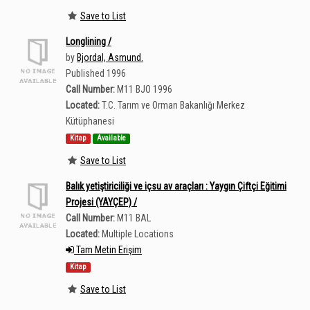
Save to List
Longlining /
by
Bjordal, Asmund.
Published 1996
Call Number:
M11 BJO 1996
Located:
T.C. Tarım ve Orman Bakanlığı Merkez
Kütüphanesi
Kitap
Available
Save to List
Balık yetiştiriciliği ve içsu av araçları : Yaygın Çiftçi Eğitimi
Projesi (YAYÇEP) /
Call Number:
M11 BAL
Located:
Multiple Locations
Tam Metin Erişim
Kitap
Save to List