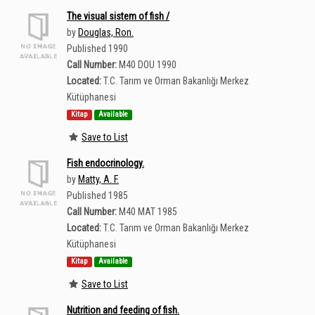
The visual sistem of fish /
by
Douglas, Ron.
Published 1990
Call Number:
M40 DOU 1990
Located:
T.C. Tarım ve Orman Bakanlığı Merkez
Kütüphanesi
Kitap
Available
Save to List
Fish endocrinology.
by
Matty, A. F.
Published 1985
Call Number:
M40 MAT 1985
Located:
T.C. Tarım ve Orman Bakanlığı Merkez
Kütüphanesi
Kitap
Available
Save to List
Nutrition and feeding of fish.