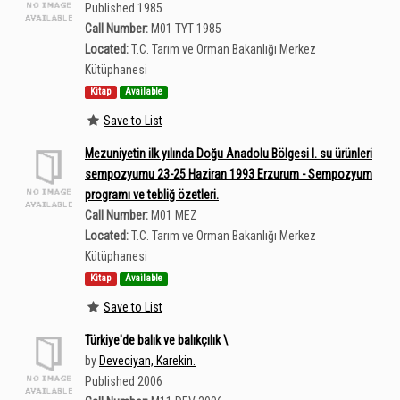
Published 1985
Call Number:
M01 TYT 1985
Located:
T.C. Tarım ve Orman Bakanlığı Merkez
Kütüphanesi
Kitap
Available
Save to List
Mezuniyetin ilk yılında Doğu Anadolu Bölgesi I. su ürünleri
sempozyumu 23-25 Haziran 1993 Erzurum - Sempozyum
programı ve tebliğ özetleri.
Call Number:
M01 MEZ
Located:
T.C. Tarım ve Orman Bakanlığı Merkez
Kütüphanesi
Kitap
Available
Save to List
Türkiye'de balık ve balıkçılık \
by
Deveciyan, Karekin.
Published 2006