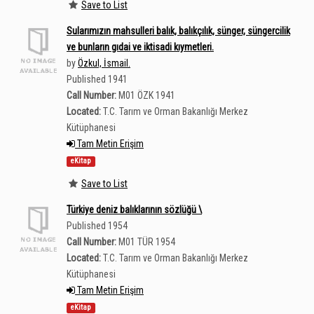
Save to List
Sularımızın mahsulleri balık, balıkçılık, sünger, süngercilik
ve bunların gıdai ve iktisadi kıymetleri.
by
Özkul, İsmail.
Published 1941
Call Number:
M01 ÖZK 1941
Located:
T.C. Tarım ve Orman Bakanlığı Merkez
Kütüphanesi
Tam Metin Erişim
eKitap
Save to List
Türkiye deniz balıklarının sözlüğü \
Published 1954
Call Number:
M01 TÜR 1954
Located:
T.C. Tarım ve Orman Bakanlığı Merkez
Kütüphanesi
Tam Metin Erişim
eKitap