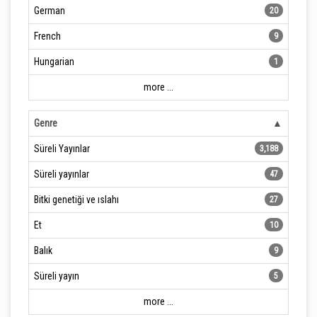
German
20
French
9
Hungarian
1
more ...
Genre
Süreli Yayınlar
3,188
Süreli yayınlar
47
Bitki genetiği ve ıslahı
27
Et
10
Balık
9
Süreli yayın
5
more ...