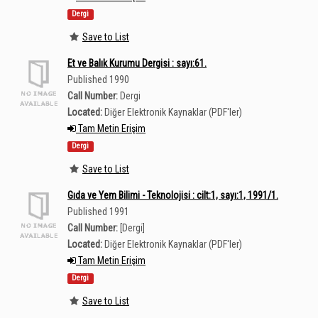
Dergi
Save to List
Et ve Balık Kurumu Dergisi : sayı:61.
Published 1990
Call Number:
Dergi
Located:
Diğer Elektronik Kaynaklar (PDF'ler)
Tam Metin Erişim
Dergi
Save to List
Gıda ve Yem Bilimi - Teknolojisi : cilt:1, sayı:1, 1991/1.
Published 1991
Call Number:
[Dergi]
Located:
Diğer Elektronik Kaynaklar (PDF'ler)
Tam Metin Erişim
Dergi
Save to List