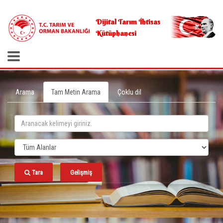
.
Dijital Tarım İhtisas
Kütüphanesi
Arama
Tam Metin Arama
Çoklu dil
Tara
Gelişmiş