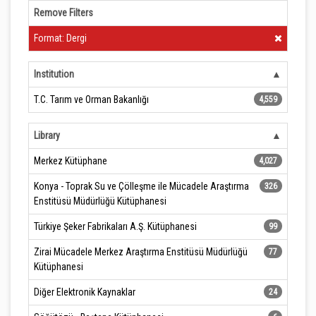
Remove Filters
Clear Filter
Format: Dergi
Institution
T.C. Tarım ve Orman Bakanlığı
4,559
Library
Merkez Kütüphane
4,027
Konya - Toprak Su ve Çölleşme ile Mücadele Araştırma
326
Enstitüsü Müdürlüğü Kütüphanesi
Türkiye Şeker Fabrikaları A.Ş. Kütüphanesi
99
Zirai Mücadele Merkez Araştırma Enstitüsü Müdürlüğü
77
Kütüphanesi
Diğer Elektronik Kaynaklar
24