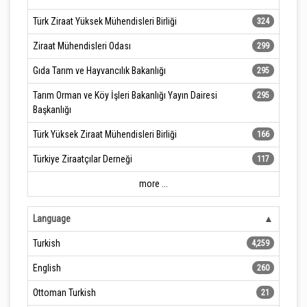
Türk Ziraat Yüksek Mühendisleri Birliği
324
Ziraat Mühendisleri Odası
299
Gıda Tarım ve Hayvancılık Bakanlığı
295
Tarım Orman ve Köy İşleri Bakanlığı Yayın Dairesi
295
Başkanlığı
Türk Yüksek Ziraat Mühendisleri Birliği
166
Türkiye Ziraatçılar Derneği
117
more ...
Language
Turkish
4,259
English
260
Ottoman Turkish
21