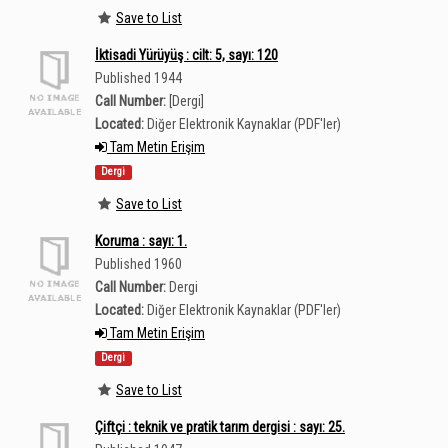
Save to List
İktisadi Yürüyüş : cilt: 5, sayı: 120
Published 1944
Call Number:
[Dergi]
Located:
Diğer Elektronik Kaynaklar (PDF'ler)
Tam Metin Erişim
Dergi
Save to List
Koruma : sayı: 1.
Published 1960
Call Number:
Dergi
Located:
Diğer Elektronik Kaynaklar (PDF'ler)
Tam Metin Erişim
Dergi
Save to List
Çiftçi : teknik ve pratik tarım dergisi : sayı: 25.