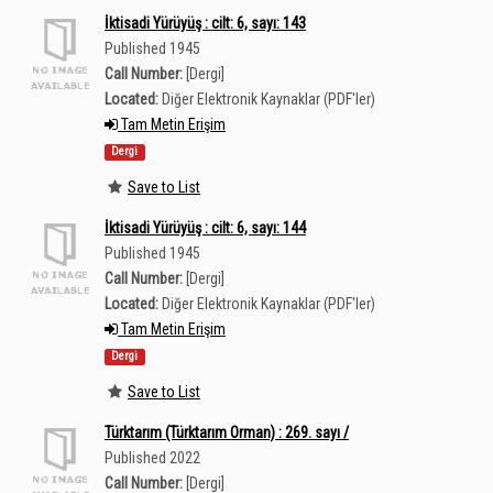
İktisadi Yürüyüş : cilt: 6, sayı: 143
Published 1945
Call Number:
[Dergi]
Located:
Diğer Elektronik Kaynaklar (PDF'ler)
Tam Metin Erişim
Dergi
Save to List
İktisadi Yürüyüş : cilt: 6, sayı: 144
Published 1945
Call Number:
[Dergi]
Located:
Diğer Elektronik Kaynaklar (PDF'ler)
Tam Metin Erişim
Dergi
Save to List
Türktarım (Türktarım Orman) : 269. sayı /
Published 2022
Call Number:
[Dergi]