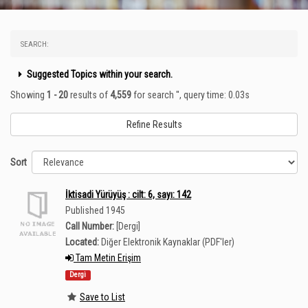
SEARCH:
Suggested Topics within your search.
Showing
1 - 20
results of
4,559
for search '
'
, query time: 0.03s
Refine Results
Sort
İktisadi Yürüyüş : cilt: 6, sayı: 142
Published 1945
Call Number:
[Dergi]
Located:
Diğer Elektronik Kaynaklar (PDF'ler)
Tam Metin Erişim
Dergi
Save to List