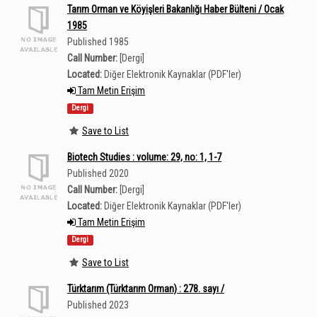
Tarım Orman ve Köyişleri Bakanlığı Haber Bülteni / Ocak
1985
Published 1985
Call Number:
[Dergi]
Located:
Diğer Elektronik Kaynaklar (PDF'ler)
Tam Metin Erişim
Dergi
Save to List
Biotech Studies : volume: 29, no: 1, 1-7
Published 2020
Call Number:
[Dergi]
Located:
Diğer Elektronik Kaynaklar (PDF'ler)
Tam Metin Erişim
Dergi
Save to List
Türktarım (Türktarım Orman) : 278. sayı /
Published 2023