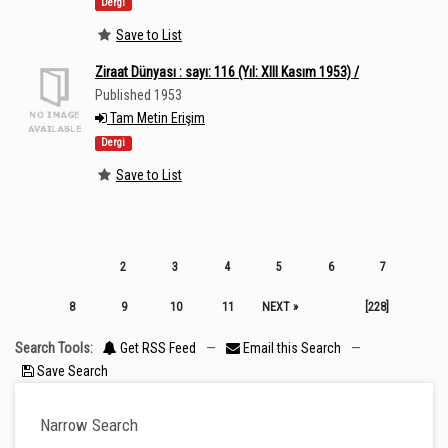
Dergi
Save to List
Ziraat Dünyası : sayı: 116 (Yıl: XIII Kasım 1953) /
Published 1953
Tam Metin Erişim
Dergi
Save to List
2
3
4
5
6
7
8
9
10
11
NEXT »
[228]
Search Tools:
Get RSS Feed
—
Email this Search
—
Save Search
Narrow Search