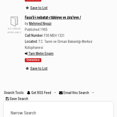
Save to List
Fasa'il-i nebatat-ı tıbbiyye ve zira'iyye /
by
Mehmed Niyazi
Published 1905
Call Number:
F30 MEH 1321
Located:
T.C. Tarım ve Orman Bakanlığı Merkez
Kütüphanesi
Tam Metin Erişim
Osmanlıca
Save to List
Search Tools:
Get RSS Feed
—
Email this Search
—
Save Search
Narrow Search