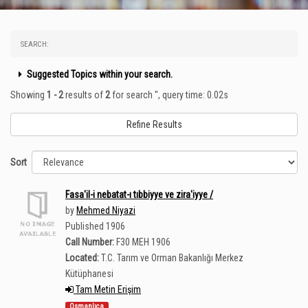
SEARCH:
Suggested Topics within your search.
Showing
1 - 2
results of
2
for search '
'
, query time: 0.02s
Refine Results
Sort
Fasa'il-i nebatat-ı tıbbiyye ve zira'iyye /
by
Mehmed Niyazi
Published 1906
Call Number:
F30 MEH 1906
Located:
T.C. Tarım ve Orman Bakanlığı Merkez
Kütüphanesi
Tam Metin Erişim
Osmanlıca