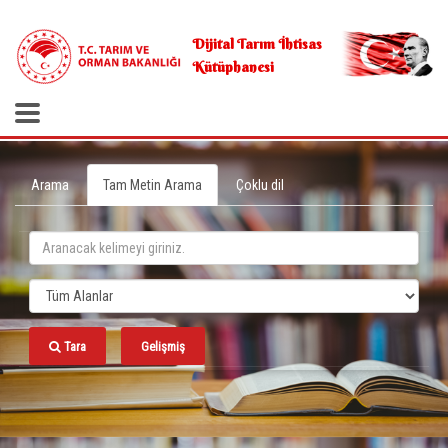
.
Dijital Tarım İhtisas
Kütüphanesi
Arama
Tam Metin Arama
Çoklu dil
Tara
Gelişmiş