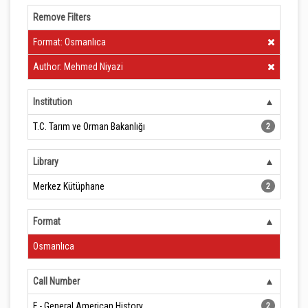
Remove Filters
Clear Filter
Format: Osmanlıca
Clear Filter
Author: Mehmed Niyazi
Institution
T.C. Tarım ve Orman Bakanlığı
2
Library
Merkez Kütüphane
2
Format
Osmanlıca
Call Number
F - General American History
2