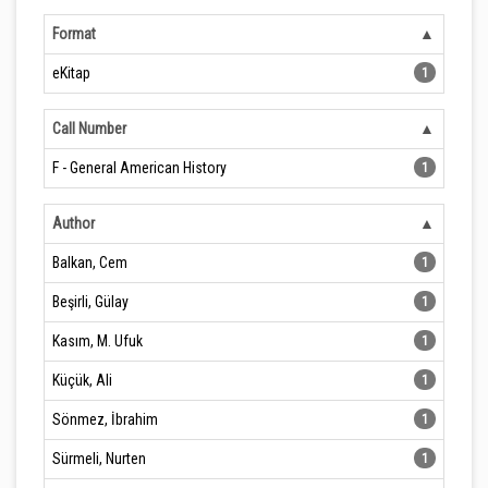
Format
eKitap
1
Call Number
F - General American History
1
Author
Balkan, Cem
1
Beşirli, Gülay
1
Kasım, M. Ufuk
1
Küçük, Ali
1
Sönmez, İbrahim
1
Sürmeli, Nurten
1