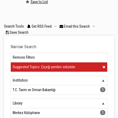
Save to List
Search Tools:
Get RSS Feed
—
Email this Search
—
Save Search
Narrow Search
Remove Filters
Clear Filter
Suggested Topics: Çiçeği yenilen sebzeler
Institution
T.C. Tarım ve Orman Bakanlığı
1
Library
Merkez Kütüphane
1