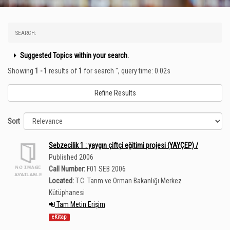
SEARCH:
Suggested Topics within your search.
Showing
1 - 1
results of
1
for search '
'
, query time: 0.02s
Refine Results
Sort
Sebzecilik 1 : yaygın çiftçi eğitimi projesi (YAYÇEP) /
Published 2006
Call Number:
F01 SEB 2006
Located:
T.C. Tarım ve Orman Bakanlığı Merkez
Kütüphanesi
Tam Metin Erişim
eKitap