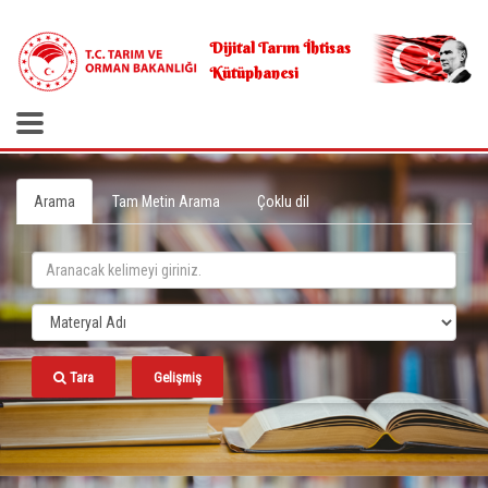
.
Dijital Tarım İhtisas
Kütüphanesi
Arama
Tam Metin Arama
Çoklu dil
Tara
Gelişmiş