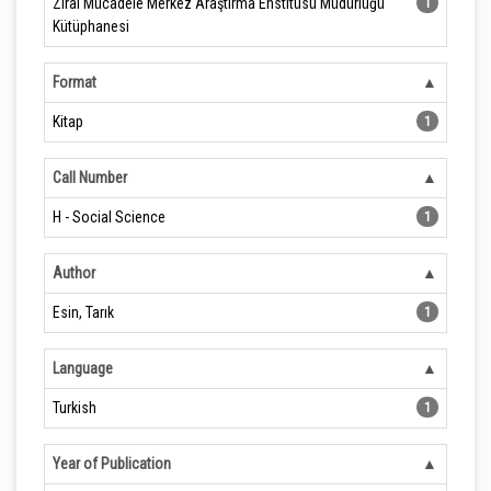
Zirai Mücadele Merkez Araştırma Enstitüsü Müdürlüğü
1
Kütüphanesi
Format
Kitap
1
Call Number
H - Social Science
1
Author
Esin, Tarık
1
Language
Turkish
1
Year of Publication