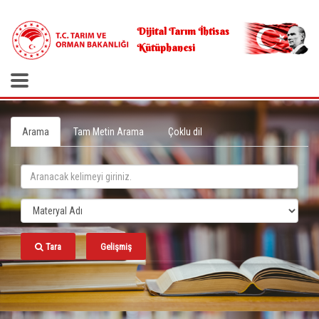
.
Dijital Tarım İhtisas
Kütüphanesi
Arama
Tam Metin Arama
Çoklu dil
Tara
Gelişmiş