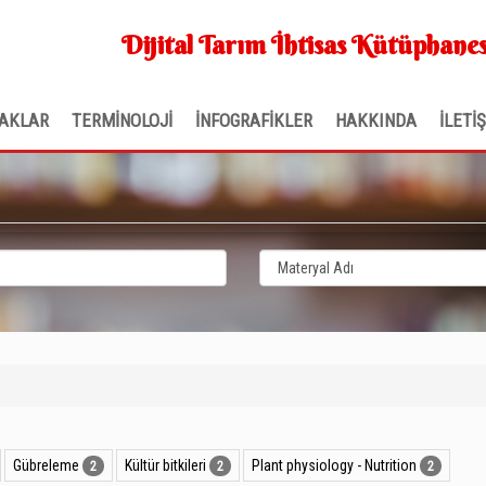
Dijital Tarım İhtisas Kütüphanes
AKLAR
TERMİNOLOJİ
İNFOGRAFİKLER
HAKKINDA
İLETİ
Gübreleme
Kültür bitkileri
Plant physiology - Nutrition
2
2
2