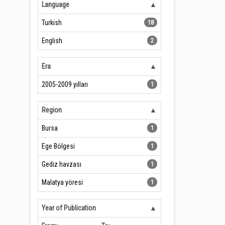
Language
Turkish
18
English
2
Era
2005-2009 yılları
1
Region
Bursa
1
Ege Bölgesi
1
Gediz havzası
1
Malatya yöresi
1
Year of Publication