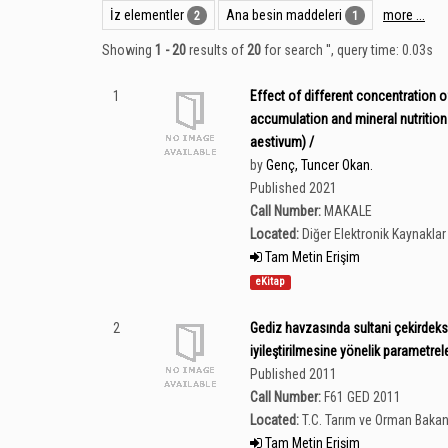
İz elementler
Ana besin maddeleri
more ...
2
1
Showing
1 - 20
results of
20
for search '
'
, query time: 0.03s
1
Effect of different concentration
accumulation and mineral nutrition
aestivum) /
by
Genç, Tuncer Okan.
Published 2021
Call Number:
MAKALE
Located:
Diğer Elektronik Kaynaklar 
Tam Metin Erişim
eKitap
2
Gediz havzasında sultani çekirdek
iyileştirilmesine yönelik parametrel
Published 2011
Call Number:
F61 GED 2011
Located:
T.C. Tarım ve Orman Bakan
Tam Metin Erişim