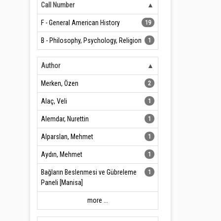
Call Number
F - General American History
19
B - Philosophy, Psychology, Religion
1
Author
Merken, Özen
2
Alaç, Veli
1
Alemdar, Nurettin
1
Alparslan, Mehmet
1
Aydın, Mehmet
1
Bağların Beslenmesi ve Gübreleme
1
Paneli [Manisa]
more ...