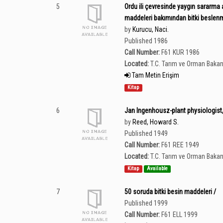
5
Ordu ili çevresinde yaygın sararma 
maddeleri bakımından bitki beslenme
by
Kurucu, Naci.
Published 1986
Call Number:
F61 KUR 1986
Located:
T.C. Tarım ve Orman Bakan
Tam Metin Erişim
Kitap
6
Jan Ingenhousz-plant physiologist,
by
Reed, Howard S.
Published 1949
Call Number:
F61 REE 1949
Located:
T.C. Tarım ve Orman Bakan
Kitap
Available
7
50 soruda bitki besin maddeleri /
Published 1999
Call Number:
F61 ELL 1999