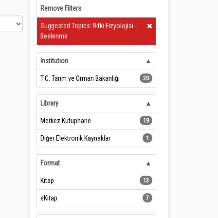
Remove Filters
Clear Filter
Suggested Topics: Bitki Fizyolojisi -
Beslenme
Institution
T.C. Tarım ve Orman Bakanlığı
20
Library
Merkez Kütüphane
19
Diğer Elektronik Kaynaklar
1
Format
Kitap
13
eKitap
7