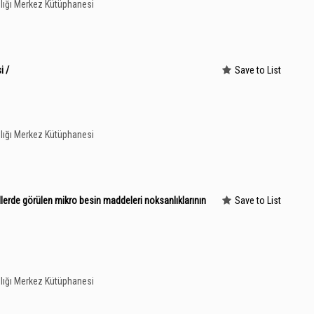
lığı Merkez Kütüphanesi
i /
Save to List
lığı Merkez Kütüphanesi
illerde görülen mikro besin maddeleri noksanlıklarının
Save to List
lığı Merkez Kütüphanesi