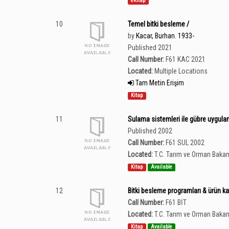
eKitap
10
Temel bitki besleme /
by
Kacar, Burhan. 1933-
Published 2021
Call Number:
F61 KAC 2021
Located:
Multiple Locations
Tam Metin Erişim
Kitap
11
Sulama sistemleri ile gübre uygulam
Published 2002
Call Number:
F61 SUL 2002
Located:
T.C. Tarım ve Orman Bakan
Kitap
Available
12
Bitki besleme programları & ürün ka
Call Number:
F61 BİT
Located:
T.C. Tarım ve Orman Bakan
Kitap
Available