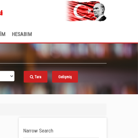
.
i
ŞİM
HESABIM
Tara
Gelişmiş
Narrow Search