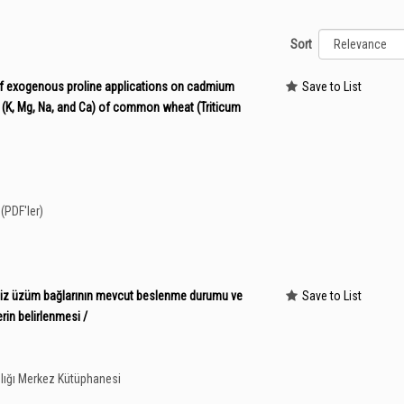
Sort
 of exogenous proline applications on cadmium
Save to List
 (K, Mg, Na, and Ca) of common wheat (Triticum
(PDF'ler)
siz üzüm bağlarının mevcut beslenme durumu ve
Save to List
erin belirlenmesi /
lığı Merkez Kütüphanesi