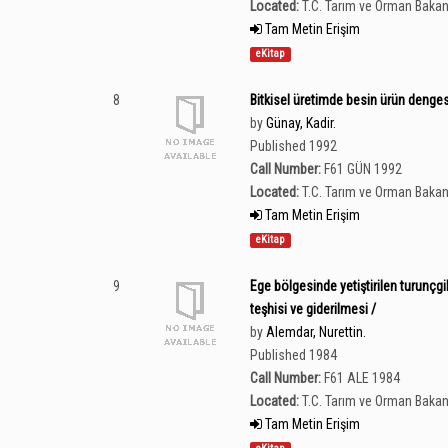
Located:
T.C. Tarım ve Orman Bakan
Tam Metin Erişim
eKitap
8
Bitkisel üretimde besin ürün denges
by
Günay, Kadir.
Published 1992
Call Number:
F61 GÜN 1992
Located:
T.C. Tarım ve Orman Bakan
Tam Metin Erişim
eKitap
9
Ege bölgesinde yetiştirilen turunçg
teşhisi ve giderilmesi /
by
Alemdar, Nurettin.
Published 1984
Call Number:
F61 ALE 1984
Located:
T.C. Tarım ve Orman Bakan
Tam Metin Erişim