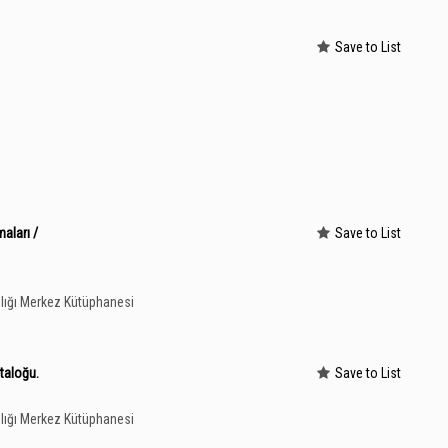
Save to List
aları /
Save to List
lığı Merkez Kütüphanesi
taloğu.
Save to List
lığı Merkez Kütüphanesi