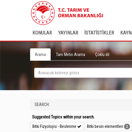
KONULAR
YAYINLAR
İSTATİSTİKLER
KAYN
Arama
Tam Metin Arama
Çoklu dil
SEARCH:
Suggested Topics within your search.
Bitki Fizyolojisi - Beslenme
Bitki besin elementleri
2