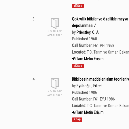
eKitap
3
Çok yıllık bitkiler ve özellikle meyv
depolanması /
by
Priestley, C. A.
Published 1968
Call Number:
F61 PRI 1968
Located:
T.C. Tarım ve Orman Bakan
Tam Metin Erişim
eKitap
4
Bitki besin maddeleri alım teorileri v
by
Eyüboğlu, Fikret
Published 1986
Call Number:
F61 EYÜ 1986
Located:
T.C. Tarım ve Orman Bakan
Tam Metin Erişim
Kitap