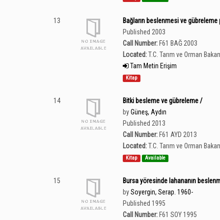
13
Bağların beslenmesi ve gübreleme p
Published 2003
Call Number:
F61 BAĞ 2003
Located:
T.C. Tarım ve Orman Bakan
Tam Metin Erişim
Kitap
14
Bitki besleme ve gübreleme /
by
Güneş, Aydın
Published 2013
Call Number:
F61 AYD 2013
Located:
T.C. Tarım ve Orman Bakan
Kitap
Available
15
Bursa yöresinde lahananın beslenm
by
Soyergin, Serap. 1960-
Published 1995
Call Number:
F61 SOY 1995