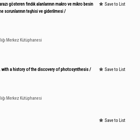
arazı gösteren fındık alanlarının makro ve mikro besin
Save to List
 sorunlarının teşhisi ve giderilmesi /
lığı Merkez Kütüphanesi
 with a history of the discovery of photosynthesis /
Save to List
lığı Merkez Kütüphanesi
Save to List