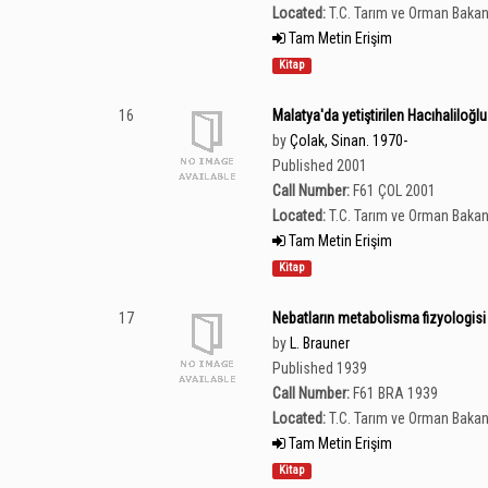
Located:
T.C. Tarım ve Orman Bakan
Tam Metin Erişim
Kitap
16
Malatya'da yetiştirilen Hacıhaliloğ
by
Çolak, Sinan. 1970-
Published 2001
Call Number:
F61 ÇOL 2001
Located:
T.C. Tarım ve Orman Bakan
Tam Metin Erişim
Kitap
17
Nebatların metabolisma fizyologisi
by
L. Brauner
Published 1939
Call Number:
F61 BRA 1939
Located:
T.C. Tarım ve Orman Bakan
Tam Metin Erişim
Kitap