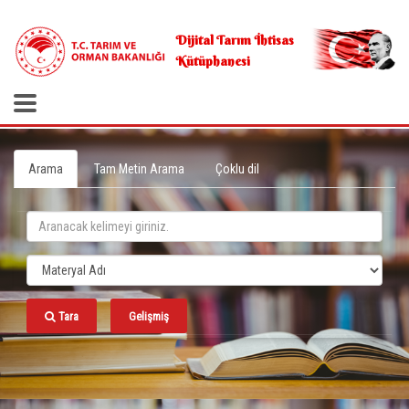
.
Dijital Tarım İhtisas
Kütüphanesi
Arama
Tam Metin Arama
Çoklu dil
Tara
Gelişmiş