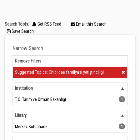
Search Tools:
Get RSS Feed
—
Email this Search
—
Save Search
Narrow Search
Remove Filters
Clear Filter
Suggested Topics: Chiclidae familyası yetiştiriciliği
Institution
T.C. Tarım ve Orman Bakanlığı
1
Library
Merkez Kütüphane
1