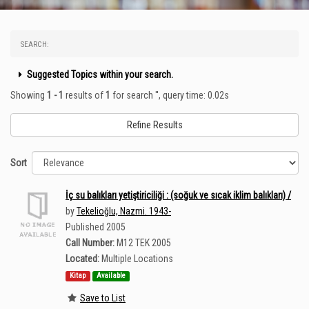
SEARCH:
Suggested Topics within your search.
Showing
1 - 1
results of
1
for search '
'
, query time: 0.02s
Refine Results
Sort
İç su balıkları yetiştiriciliği : (soğuk ve sıcak iklim balıkları) /
by
Tekelioğlu, Nazmi. 1943-
Published 2005
Call Number:
M12 TEK 2005
Located:
Multiple Locations
Kitap
Available
Save to List