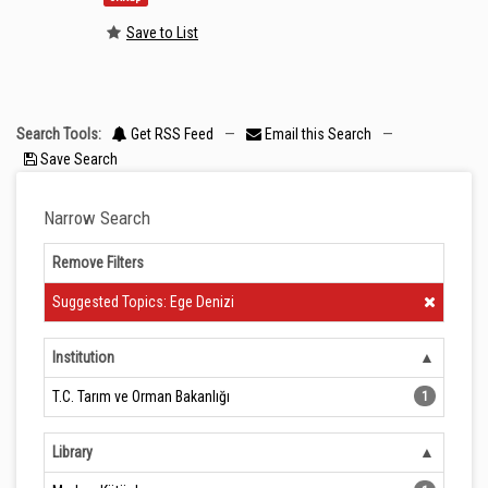
Save to List
Search Tools:
Get RSS Feed
—
Email this Search
—
Save Search
Narrow Search
Remove Filters
Clear Filter
Suggested Topics: Ege Denizi
Institution
T.C. Tarım ve Orman Bakanlığı
1
Library