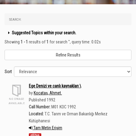
SEARCH:
Suggested Topics within your search.
Showing
1 - 1
results of
1
for search '
'
, query time: 0.02s
Refine Results
Sort
Ege Denizi ve canlı kaynakları \
by
Kocataş, Ahmet.
Published 1992
Call Number:
M01 KOC 1992
Located:
T.C. Tarım ve Orman Bakanlığı Merkez
Kütüphanesi
Tam Metin Erişim
eKitap