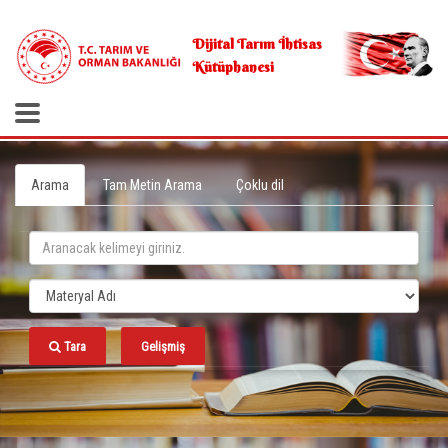
.
Dijital Tarım İhtisas
Kütüphanesi
Arama
Tam Metin Arama
Çoklu dil
Tara
Gelişmiş