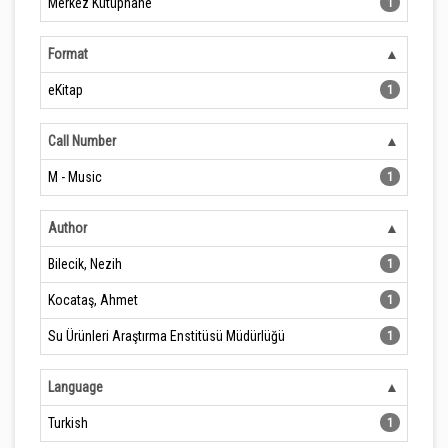
Merkez Kütüphane
1
Format
eKitap
1
Call Number
M - Music
1
Author
Bilecik, Nezih
1
Kocataş, Ahmet
1
Su Ürünleri Araştırma Enstitüsü Müdürlüğü
1
Language
Turkish
1