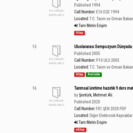
Published 1994
Call Number:
E16 EGE 1994
Located:
T.C. Tarım ve Orman Bakan
Tam Metin Erişim
Kitap
15
Uluslararası Sempozyum Dünyada Ka
Published 2005
Call Number:
P10 ULU 2005
Located:
T.C. Tarım ve Orman Bakan
Kitap
Available
16
Tarımsal üretime hazırlık 9 ders mat
by
Şentürk, Mehmet Ali.
Published 2020
Call Number:
F01 ŞEN 2020 PDF
Located:
Diğer Elektronik Kaynaklar 
Tam Metin Erişim
eKitap