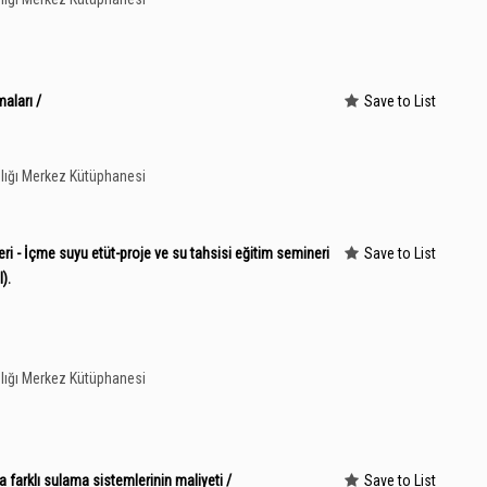
aları /
Save to List
lığı Merkez Kütüphanesi
i - İçme suyu etüt-proje ve su tahsisi eğitim semineri
Save to List
).
lığı Merkez Kütüphanesi
farklı sulama sistemlerinin maliyeti /
Save to List