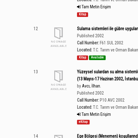
Tam Metin Erişim
Kitap
12
Sulama sistemleri ile gübre uygulam
Published 2002
Call Number:
F61 SUL 2002
Located:
T.C. Tarım ve Orman Bakan
Kitap
Available
13
Yüzeysel sulardan su alma sistemler
(13 Mayıs-17 Haziran 2002, İstanbul
by
Avcı, İlhan.
Published 2002
Call Number:
P10 AVC 2002
Located:
T.C. Tarım ve Orman Bakan
Tam Metin Erişim
eKitap
14
Ege Bölgesi (Menemen) koşullarında 