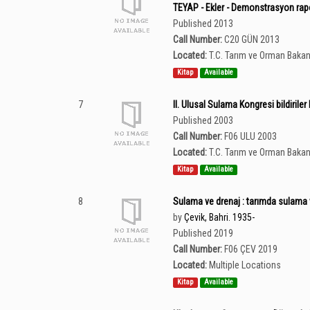
TEYAP - Ekler - Demonstrasyon raporl
Published 2013
Call Number:
C20 GÜN 2013
Located:
T.C. Tarım ve Orman Bakan
Kitap
Available
7
II. Ulusal Sulama Kongresi bildiriler
Published 2003
Call Number:
F06 ULU 2003
Located:
T.C. Tarım ve Orman Bakan
Kitap
Available
8
Sulama ve drenaj : tarımda sulama 
by
Çevik, Bahri. 1935-
Published 2019
Call Number:
F06 ÇEV 2019
Located:
Multiple Locations
Kitap
Available