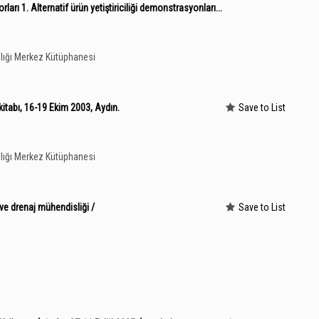
arı 1. Alternatif ürün yetiştiriciliği demonstrasyonları...
lığı Merkez Kütüphanesi
 kitabı, 16-19 Ekim 2003, Aydın.
Save to List
lığı Merkez Kütüphanesi
ve drenaj mühendisliği /
Save to List