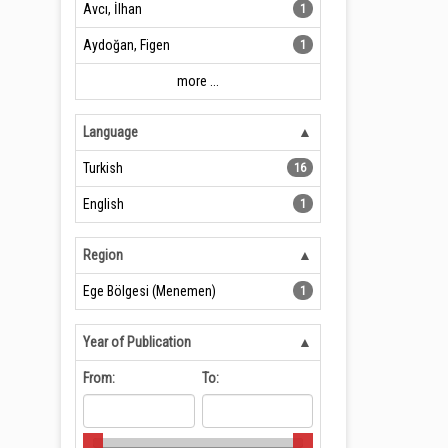
Avcı, İlhan
1
Aydoğan, Figen
1
more ...
Language
Turkish
16
English
1
Region
Ege Bölgesi (Menemen)
1
Year of Publication
From:
To: