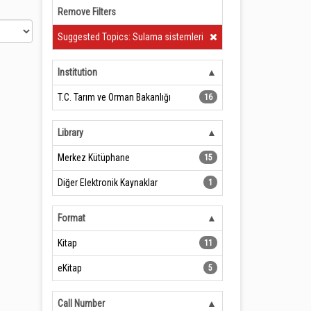
Remove Filters
Clear Filter
Suggested Topics: Sulama sistemleri
Institution
T.C. Tarım ve Orman Bakanlığı
16
Library
Merkez Kütüphane
15
Diğer Elektronik Kaynaklar
1
Format
Kitap
11
eKitap
5
Call Number