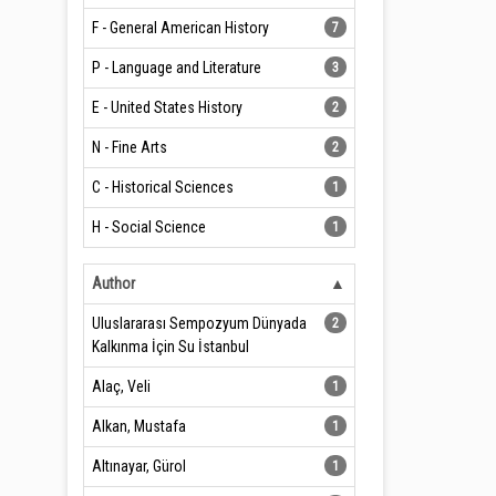
F - General American History
7
P - Language and Literature
3
E - United States History
2
N - Fine Arts
2
C - Historical Sciences
1
H - Social Science
1
Author
Uluslararası Sempozyum Dünyada
2
Kalkınma İçin Su İstanbul
Alaç, Veli
1
Alkan, Mustafa
1
Altınayar, Gürol
1