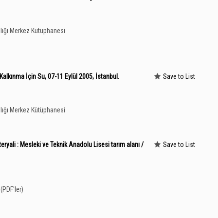
lığı Merkez Kütüphanesi
lkınma İçin Su, 07-11 Eylül 2005, İstanbul.
Save to List
lığı Merkez Kütüphanesi
eryali : Mesleki ve Teknik Anadolu Lisesi tarım alanı /
Save to List
(PDF'ler)