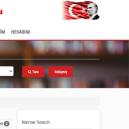
.
i
ŞİM
HESABIM
Tara
Gelişmiş
Narrow Search
ri
2