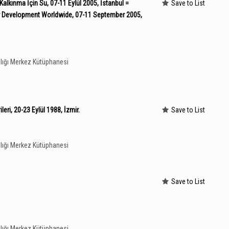
lkınma İçin Su, 07-11 Eylül 2005, İstanbul =
Save to List
r Development Worldwide, 07-11 September 2005,
lığı Merkez Kütüphanesi
ileri, 20-23 Eylül 1988, İzmir.
Save to List
lığı Merkez Kütüphanesi
Save to List
lığı Merkez Kütüphanesi