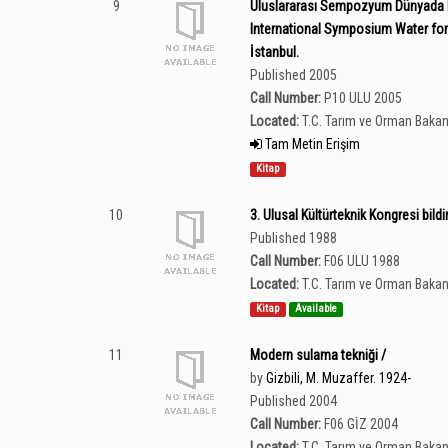
9
Uluslararası Sempozyum Dünyada Ka
International Symposium Water fo
İstanbul.
Published 2005
Call Number:
P10 ULU 2005
Located:
T.C. Tarım ve Orman Bakan
Tam Metin Erişim
Kitap
10
3. Ulusal Kültürteknik Kongresi bildir
Published 1988
Call Number:
F06 ULU 1988
Located:
T.C. Tarım ve Orman Bakan
Kitap
Available
11
Modern sulama tekniği /
by
Gizbili, M. Muzaffer. 1924-
Published 2004
Call Number:
F06 GİZ 2004
Located:
T.C. Tarım ve Orman Bakan