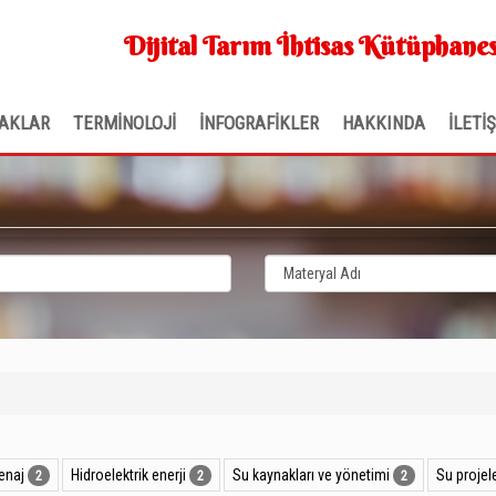
Dijital Tarım İhtisas Kütüphanes
AKLAR
TERMİNOLOJİ
İNFOGRAFİKLER
HAKKINDA
İLETİ
enaj
Hidroelektrik enerji
Su kaynakları ve yönetimi
Su projele
2
2
2