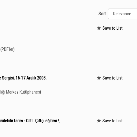
Sort
Save to List
(PDF'ler)
ergisi, 16-17 Aralık 2003.
Save to List
lığı Merkez Kütüphanesi
ebilir tarım - Cilt I. Çiftçi eğitimi \
Save to List