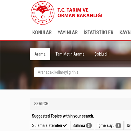
KONULAR
YAYINLAR
İSTATİSTİKLER
KAYN
Arama
Tam Metin Arama
Çoklu dil
SEARCH:
Suggested Topics within your search.
Sulama sistemleri
Sulama
İçme suyu
Dr
5
3