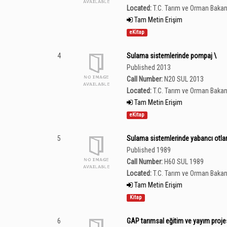
Located:
T.C. Tarım ve Orman Bakan
Tam Metin Erişim
eKitap
4
Sulama sistemlerinde pompaj \
Published 2013
Call Number:
N20 SUL 2013
Located:
T.C. Tarım ve Orman Bakan
Tam Metin Erişim
eKitap
5
Sulama sistemlerinde yabancı otlar
Published 1989
Call Number:
H60 SUL 1989
Located:
T.C. Tarım ve Orman Bakan
Tam Metin Erişim
Kitap
6
GAP tarımsal eğitim ve yayım proje