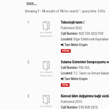
more ...
Showing
1 - 16
results of
16
for search '
'
, query time: 0.03s
1
Teknolojik tarım /
Published 2022
Call Number:
N20 TEK 2022 PDF
Located:
Diğer Elektronik Kaynaklar 
Tam Metin Erişim
eKitap
2
Sulama Sistemleri Sempozyumu ve S
Call Number:
F06 SUL
Located:
T.C. Tarım ve Orman Bakan
Tam Metin Erişim
Kitap
3
Küresel iklim değişimine bağlı sürdürül
Published 2010
Call Number:
E90 KÜR 2010