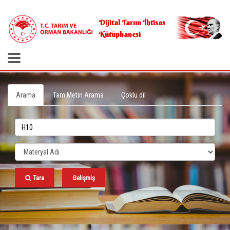
.
Dijital Tarım İhtisas
Kütüphanesi
Arama
Tam Metin Arama
Çoklu dil
Tara
Gelişmiş