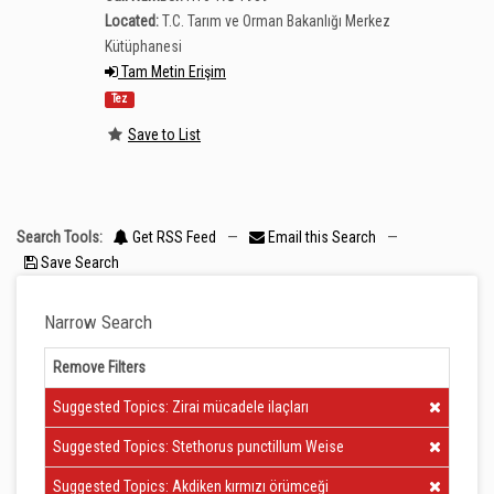
Located:
T.C. Tarım ve Orman Bakanlığı Merkez
Kütüphanesi
Tam Metin Erişim
Tez
Save to List
Search Tools:
Get RSS Feed
—
Email this Search
—
Save Search
Narrow Search
Remove Filters
Clear Filter
Suggested Topics: Zirai mücadele ilaçları
Clear Filter
Suggested Topics: Stethorus punctillum Weise
Clear Filter
Suggested Topics: Akdiken kırmızı örümceği