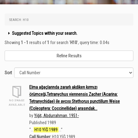
SEARCH: H10
Suggested Topics within your search.
Showing
1 - 1
results of
1
for search '
H10
'
, query time: 0.04s
Refine Results
Sort
Elma ağaçlarında zararlı akdiken kırmızı
örümceği,Tetranychus viennensis Zacher (Acarina:
Tetranychidae) ile avcısı Stethorus punctillum Weise
(Coleoptera: Coccinellidae) arasındak...
by
Yiğit, Abdurrahman. 1951-
Published 1989
“
...
H10 YİĞ 1989
...
”
Call Number:
H10 YİĞ 1989