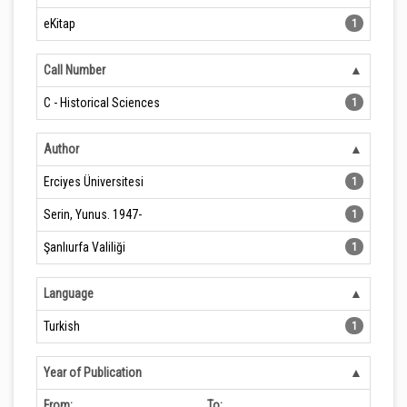
eKitap
1
Call Number
C - Historical Sciences
1
Author
Erciyes Üniversitesi
1
Serin, Yunus. 1947-
1
Şanlıurfa Valiliği
1
Language
Turkish
1
Year of Publication
From:
To: