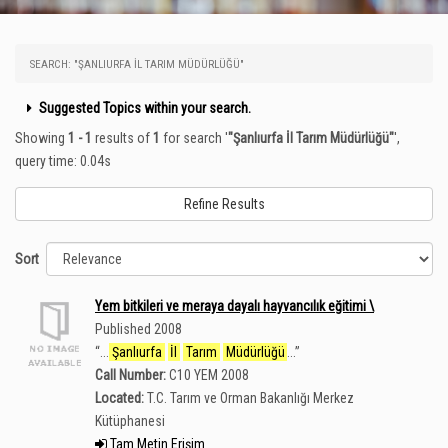
SEARCH: "ŞANLIURFA İL TARIM MÜDÜRLÜĞÜ"
Suggested Topics within your search.
Showing
1 - 1
results of
1
for search '
"Şanlıurfa İl Tarım Müdürlüğü"
'
,
query time: 0.04s
Refine Results
Sort
Yem bitkileri ve meraya dayalı hayvancılık eğitimi \
Published 2008
“
...
Şanlıurfa
İl
Tarım
Müdürlüğü
...
”
Call Number:
C10 YEM 2008
Located:
T.C. Tarım ve Orman Bakanlığı Merkez
Kütüphanesi
Tam Metin Erişim