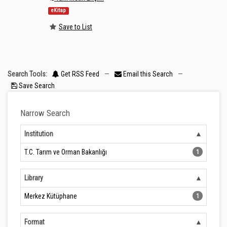
eKitap
Save to List
Search Tools:
Get RSS Feed
—
Email this Search
—
Save Search
Narrow Search
Institution
T.C. Tarım ve Orman Bakanlığı
1
Library
Merkez Kütüphane
1
Format