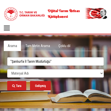
.
Dijital Tarım İhtisas
Kütüphanesi
Arama
Tam Metin Arama
Çoklu dil
Tara
Gelişmiş