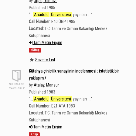
by
Ürper, Yılmaz.
Published 1985
“
...
Anadolu
Üniversitesi
yayınları ;...
”
Call Number:
E40 ÜRP 1985
Located:
T.C. Tarım ve Orman Bakanlığı Merkez
Kütüphanesi
Tam Metin Erişim
eKitap
Save to List
Kütahya çinicilik sanayiinin incelenmesi : istatistik bir
yaklaşım /
by
Atalay, Mansur.
Published 1983
“
...
Anadolu
Üniversitesi
yayınları ;...
”
Call Number:
E21 ATA 1983
Located:
T.C. Tarım ve Orman Bakanlığı Merkez
Kütüphanesi
Tam Metin Erişim
Kitap