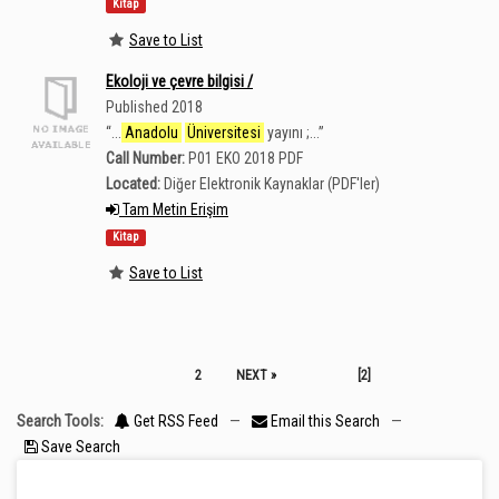
Kitap
Save to List
Ekoloji ve çevre bilgisi /
Published 2018
“
...
Anadolu
Üniversitesi
yayını ;...
”
Call Number:
P01 EKO 2018 PDF
Located:
Diğer Elektronik Kaynaklar (PDF'ler)
Tam Metin Erişim
Kitap
Save to List
2
NEXT »
[2]
Search Tools:
Get RSS Feed
—
Email this Search
—
Save Search