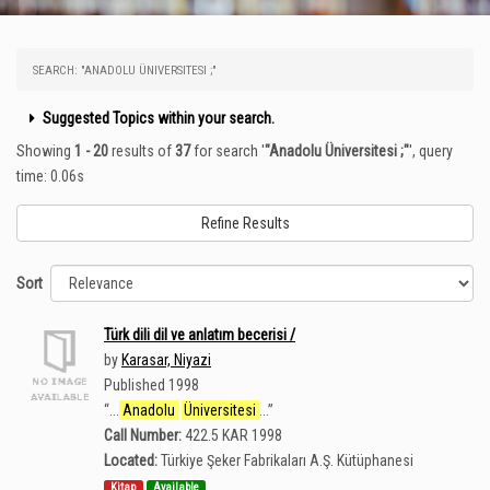
SEARCH: "ANADOLU ÜNIVERSITESI ;"
Suggested Topics within your search.
Showing
1 - 20
results of
37
for search '
"Anadolu Üniversitesi ;"
'
, query
time: 0.06s
Refine Results
Sort
Türk dili dil ve anlatım becerisi /
by
Karasar, Niyazi
Published 1998
“
...
Anadolu
Üniversitesi
...
”
Call Number:
422.5 KAR 1998
Located:
Türkiye Şeker Fabrikaları A.Ş. Kütüphanesi
Kitap
Available