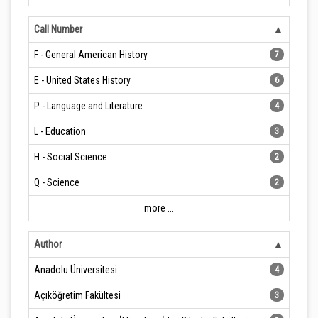
Call Number
F - General American History
7
E - United States History
6
P - Language and Literature
4
L - Education
3
H - Social Science
2
Q - Science
2
more ...
Author
Anadolu Üniversitesi
4
Açıköğretim Fakültesi
3