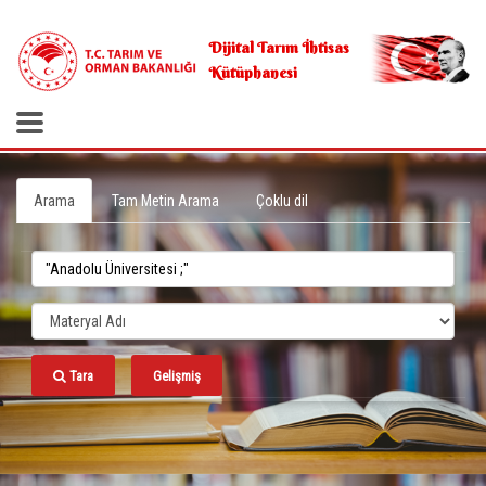
.
Dijital Tarım İhtisas
Kütüphanesi
Arama
Tam Metin Arama
Çoklu dil
Tara
Gelişmiş