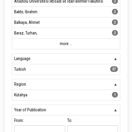
Anadolu Üniversitesi İktisadi ve İdari Bilimler Fakültesi
2
Baktır, İbrahim
2
Balkaya, Ahmet
2
Baraz, Turhan,
2
more ...
Language
Turkish
37
Region
Kütahya
1
Year of Publication
From:
To: