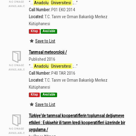
“
...
Anadolu
Üniversitesi
;...
”
Call Number:
P01 EKO 2014
Located:
T.C. Tarım ve Orman Bakanlığı Merkez
Kütüphanesi
Kitap
Available
Save to List
Tarımsal meteoroloji /
Published 2016
“
...
Anadolu
Üniversitesi
;...
”
Call Number:
P40 TAR 2016
Located:
T.C. Tarım ve Orman Bakanlığı Merkez
Kütüphanesi
Kitap
Available
Save to List
Türkiye'de tarımsal kooperatiflerin toplumsal değişmeye
etkileri : Eskişehir ili tarım kredi kooperatifleri üzerinde bir
uygulama /