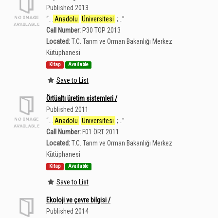
Published 2013
“
...
Anadolu
Üniversitesi
;...
”
Call Number:
P30 TOP 2013
Located:
T.C. Tarım ve Orman Bakanlığı Merkez
Kütüphanesi
Kitap
Available
Save to List
Örtüaltı üretim sistemleri /
Published 2011
“
...
Anadolu
Üniversitesi
;...
”
Call Number:
F01 ÖRT 2011
Located:
T.C. Tarım ve Orman Bakanlığı Merkez
Kütüphanesi
Kitap
Available
Save to List
Ekoloji ve çevre bilgisi /
Published 2014