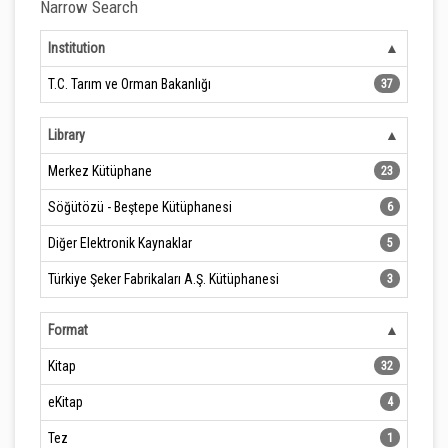
Narrow Search
Institution
T.C. Tarım ve Orman Bakanlığı
37
Library
Merkez Kütüphane
23
Söğütözü - Beştepe Kütüphanesi
6
Diğer Elektronik Kaynaklar
5
Türkiye Şeker Fabrikaları A.Ş. Kütüphanesi
3
Format
Kitap
32
eKitap
4
Tez
1