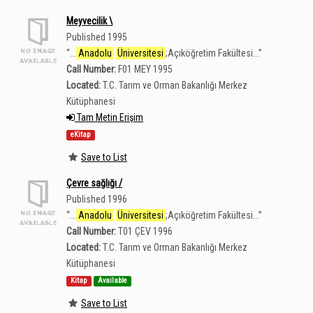
Meyvecilik \
Published 1995
“
...
Anadolu
Üniversitesi
;Açıköğretim Fakültesi...
”
Call Number:
F01 MEY 1995
Located:
T.C. Tarım ve Orman Bakanlığı Merkez
Kütüphanesi
Tam Metin Erişim
eKitap
Save to List
Çevre sağlığı /
Published 1996
“
...
Anadolu
Üniversitesi
;Açıköğretim Fakültesi...
”
Call Number:
T01 ÇEV 1996
Located:
T.C. Tarım ve Orman Bakanlığı Merkez
Kütüphanesi
Kitap
Available
Save to List