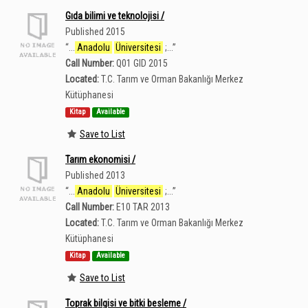
Gıda bilimi ve teknolojisi /
Published 2015
“
...
Anadolu
Üniversitesi
;...
”
Call Number:
Q01 GID 2015
Located:
T.C. Tarım ve Orman Bakanlığı Merkez
Kütüphanesi
Kitap
Available
Save to List
Tarım ekonomisi /
Published 2013
“
...
Anadolu
Üniversitesi
;...
”
Call Number:
E10 TAR 2013
Located:
T.C. Tarım ve Orman Bakanlığı Merkez
Kütüphanesi
Kitap
Available
Save to List
Toprak bilgisi ve bitki besleme /