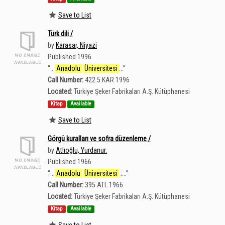
Save to List
Türk dili /
by
Karasar, Niyazi
Published 1996
“
...
Anadolu
Üniversitesi
...
”
Call Number:
422.5 KAR 1996
Located:
Türkiye Şeker Fabrikaları A.Ş. Kütüphanesi
Kitap
Available
Save to List
Görgü kuralları ve sofra düzenleme /
by
Atlıoğlu, Yurdanur.
Published 1966
“
...
Anadolu
Üniversitesi
;...
”
Call Number:
395 ATL 1966
Located:
Türkiye Şeker Fabrikaları A.Ş. Kütüphanesi
Kitap
Available
Save to List