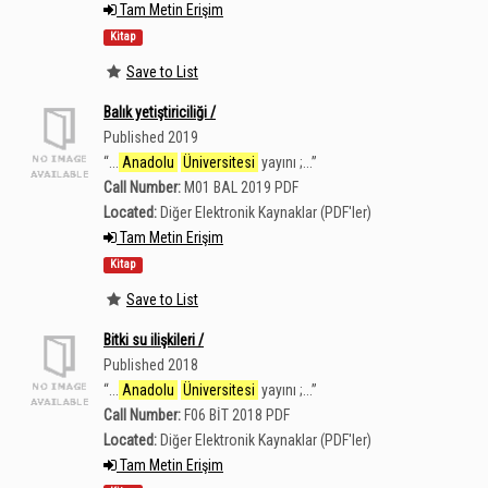
Tam Metin Erişim
Kitap
Save to List
Balık yetiştiriciliği /
Published 2019
“
...
Anadolu
Üniversitesi
yayını ;...
”
Call Number:
M01 BAL 2019 PDF
Located:
Diğer Elektronik Kaynaklar (PDF'ler)
Tam Metin Erişim
Kitap
Save to List
Bitki su ilişkileri /
Published 2018
“
...
Anadolu
Üniversitesi
yayını ;...
”
Call Number:
F06 BİT 2018 PDF
Located:
Diğer Elektronik Kaynaklar (PDF'ler)
Tam Metin Erişim