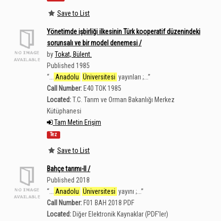
Save to List
Yönetimde işbirliği ilkesinin Türk kooperatif düzenindeki
sorunsalı ve bir model denemesi /
by
Tokat, Bülent.
Published 1985
“
...
Anadolu
Üniversitesi
yayınları ;...
”
Call Number:
E40 TOK 1985
Located:
T.C. Tarım ve Orman Bakanlığı Merkez
Kütüphanesi
Tam Metin Erişim
Tez
Save to List
Bahçe tarımı-II /
Published 2018
“
...
Anadolu
Üniversitesi
yayını ;...
”
Call Number:
F01 BAH 2018 PDF
Located:
Diğer Elektronik Kaynaklar (PDF'ler)