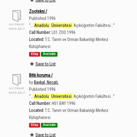
Zootekni /
Published 1996
“
...
Anadolu
Üniversitesi
Açıköğretim Fakültesi...
”
Call Number:
L01 ZOO 1996
Located:
T.C. Tarım ve Orman Bakanlığı Merkez
Kütüphanesi
Kitap
Available
Save to List
Bitki koruma /
by
Baykal, Necati.
Published 1996
“
...
Anadolu
Üniversitesi
Açıköğretim Fakültesi...
”
Call Number:
H01 BAY 1996
Located:
T.C. Tarım ve Orman Bakanlığı Merkez
Kütüphanesi
Kitap
Available
Save to List