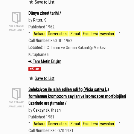
Save to List
Dünya ziraat tarihi /
by
Ritter, K.
Published 1962
“
...
Ankara
Üniversitesi
Ziraat
Fakültesi
yayınları
;...
”
Call Number:
B50 RIT 1962
Located:
T.C. Tarım ve Orman Bakanlığı Merkez
Kütüphanesi
Tam Metin Erişim
eKitap
Save to List
Seleksiyon ile ıslah edilen adi fiğ (Vicia sativa L.)
formlarının kromozom sayıları ve kromozom morfolojileri
üzerinde araştırmalar /
by
Özkaynak, İhsan.
Published 1981
“
...
Ankara
Üniversitesi
Ziraat
Fakültesi
yayınları
;...
”
Call Number:
F30 ÖZK 1981