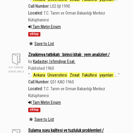
Call Number:
L02 IŞI 1990
Located:
T.C. Tarım ve Orman Bakanlığı Merkez
Kütüphanesi
Tam Metin Erişim
eKitap
Save to List
Ziraikimya tatbikatı : birinci kitab : yem analizleri /
by
Kadaster, İsfendiyar Esat.
Published 1960
“
...
Ankara
Üniversitesi
Ziraat
Fakültesi
yayınları
;...
”
Call Number:
Q51 KAD 1960
Located:
T.C. Tarım ve Orman Bakanlığı Merkez
Kütüphanesi
Tam Metin Erişim
eKitap
Save to List
Sulama suyu kalitesi ve tuzluluk problemleri /