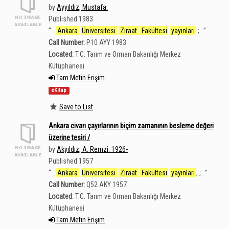
by
Ayyıldız, Mustafa.
Published 1983
“
...
Ankara
Üniversitesi
Ziraat
Fakültesi
yayınları
;...
”
Call Number:
P10 AYY 1983
Located:
T.C. Tarım ve Orman Bakanlığı Merkez
Kütüphanesi
Tam Metin Erişim
eKitap
Save to List
Ankara civarı çayırlarının biçim zamanının besleme değeri
üzerine tesiri /
by
Akyıldız, A. Remzi. 1926-
Published 1957
“
...
Ankara
Üniversitesi
Ziraat
Fakültesi
yayınları
, ;...
”
Call Number:
Q52 AKY 1957
Located:
T.C. Tarım ve Orman Bakanlığı Merkez
Kütüphanesi
Tam Metin Erişim