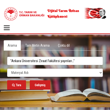
.
Dijital Tarım İhtisas
Kütüphanesi
Arama
Tam Metin Arama
Çoklu dil
Tara
Gelişmiş