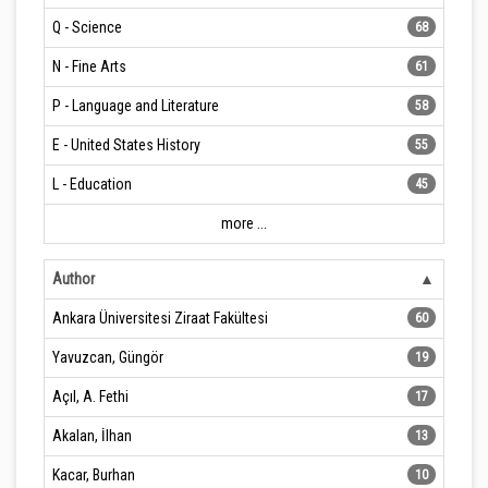
Q - Science
68
N - Fine Arts
61
P - Language and Literature
58
E - United States History
55
L - Education
45
more ...
Author
Ankara Üniversitesi Ziraat Fakültesi
60
Yavuzcan, Güngör
19
Açıl, A. Fethi
17
Akalan, İlhan
13
Kacar, Burhan
10