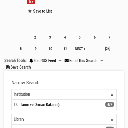
Tez
Save to List
2
3
4
5
6
7
8
9
10
11
NEXT »
[24]
Search Tools:
Get RSS Feed
—
Email this Search
—
Save Search
Narrow Search
Institution
T.C. Tarım ve Orman Bakanlığı
477
Library