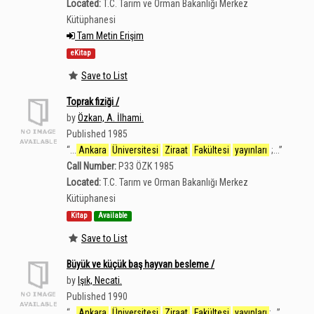
Located:
T.C. Tarım ve Orman Bakanlığı Merkez
Kütüphanesi
Tam Metin Erişim
eKitap
Save to List
Toprak fiziği /
by
Özkan, A. İlhami.
Published 1985
“
...
Ankara
Üniversitesi
Ziraat
Fakültesi
yayınları
;...
”
Call Number:
P33 ÖZK 1985
Located:
T.C. Tarım ve Orman Bakanlığı Merkez
Kütüphanesi
Kitap
Available
Save to List
Büyük ve küçük baş hayvan besleme /
by
Işık, Necati.
Published 1990
“
...
Ankara
Üniversitesi
Ziraat
Fakültesi
yayınları
;...
”