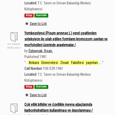
Located:
T.C. Tarım ve Orman Bakanlığı Merkez
Kütüphanesi
Kitap
Available
Save to List
Yembezelyesi (Pisum arvense L.) yerel çeşitlerden
seleksiyon ile ıslah edilen formların kromozom sayıları ve
morfolojileri üzerinde araştırmalar /
by
Özkaynak, İhsan.
Published 1981
“
...
Ankara
Üniversitesi
Ziraat
Fakültesi
yayınları
;...
”
Call Number:
F30 ÖZK 1981
Located:
T.C. Tarım ve Orman Bakanlığı Merkez
Kütüphanesi
Kitap
Available
Save to List
Çok yıllık bitkiler ve özellikle meyva ağaçlarında
karbonhidratların kullanılması ve depolanması /