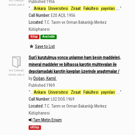
Published 1956
“
...
Ankara
Üniversitesi
Ziraat
Fakültesi
yayınları
;...
”
Call Number:
E20 AÇIL 1956
Located:
T.C. Tarım ve Orman Bakanlığı Merkez
Kütüphanesi
Kitap
Available
Save to List
Sun'i kurutulmuş yonca unlarının ham besin maddeleri,
mineral maddeler ve bilhassa karotin muhtevaları ile
depolamadaki karotin kayıpları üzerinde araştırmalar /
by
Doğan, Kamil.
Published 1969
“
...
Ankara
Üniversitesi
Ziraat
Fakültesi
yayınları
:...
”
Call Number:
L02 DOĞ 1969
Located:
T.C. Tarım ve Orman Bakanlığı Merkez
Kütüphanesi
Tam Metin Erişim
eKitap