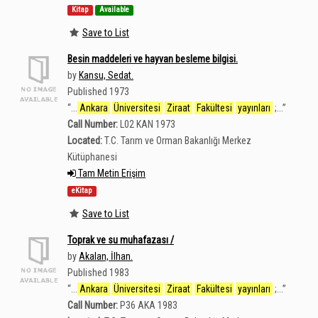
Kitap
Available
Save to List
Besin maddeleri ve hayvan besleme bilgisi.
by
Kansu, Sedat.
Published 1973
“
...
Ankara
Üniversitesi
Ziraat
Fakültesi
yayınları
;...
”
Call Number:
L02 KAN 1973
Located:
T.C. Tarım ve Orman Bakanlığı Merkez
Kütüphanesi
Tam Metin Erişim
eKitap
Save to List
Toprak ve su muhafazası /
by
Akalan, İlhan.
Published 1983
“
...
Ankara
Üniversitesi
Ziraat
Fakültesi
yayınları
;...
”
Call Number:
P36 AKA 1983