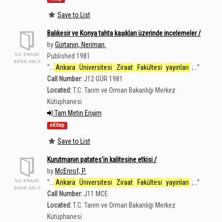
Save to List
Balıkesir ve Konya tahta kaşıkları üzerinde incelemeler /
by
Gürtanın, Neriman.
Published 1981
“
...
Ankara
Üniversitesi
Ziraat
Fakültesi
yayınları
;...
”
Call Number:
J12 GÜR 1981
Located:
T.C. Tarım ve Orman Bakanlığı Merkez
Kütüphanesi
Tam Metin Erişim
eKitap
Save to List
Kurutmanın patates'in kalitesine etkisi /
by
McEnrof, P.
“
...
Ankara
Üniversitesi
Ziraat
Fakültesi
yayınları
;...
”
Call Number:
J11 MCE
Located:
T.C. Tarım ve Orman Bakanlığı Merkez
Kütüphanesi