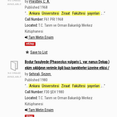
by
Priestley, C. A.
Published 1968
“
...
Ankara
Üniversitesi
Ziraat
Fakültesi
yayınları
;...
”
Call Number:
F61 PRI 1968
Located:
T.C. Tarım ve Orman Bakanlığı Merkez
Kütüphanesi
Tam Metin Erişim
eKitap
Save to List
Bodur fasulyede (Phaseolus vulgaris L. var. nanus Dekap.)
ekim sıklığının verimle ilgili bazı karekterler üzerine etkisi /
by
Şehirali, Sezen.
Published 1980
“
...
Ankara
Üniversitesi
Ziraat
Fakültesi
yayınları
;...
”
Call Number:
F30 ŞEH 1980
Located:
T.C. Tarım ve Orman Bakanlığı Merkez
Kütüphanesi
Tam Metin Erişim
Kitap