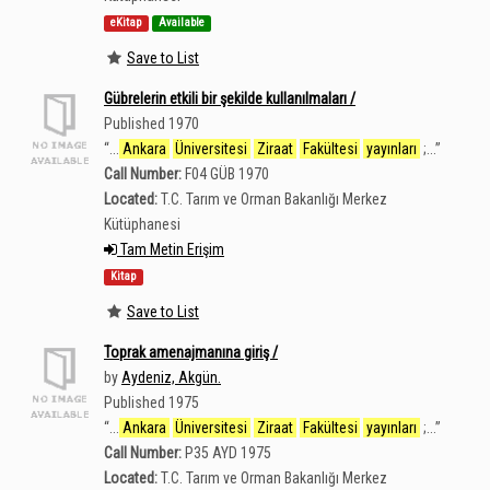
eKitap
Available
Save to List
Gübrelerin etkili bir şekilde kullanılmaları /
Published 1970
“
...
Ankara
Üniversitesi
Ziraat
Fakültesi
yayınları
;...
”
Call Number:
F04 GÜB 1970
Located:
T.C. Tarım ve Orman Bakanlığı Merkez
Kütüphanesi
Tam Metin Erişim
Kitap
Save to List
Toprak amenajmanına giriş /
by
Aydeniz, Akgün.
Published 1975
“
...
Ankara
Üniversitesi
Ziraat
Fakültesi
yayınları
;...
”
Call Number:
P35 AYD 1975
Located:
T.C. Tarım ve Orman Bakanlığı Merkez