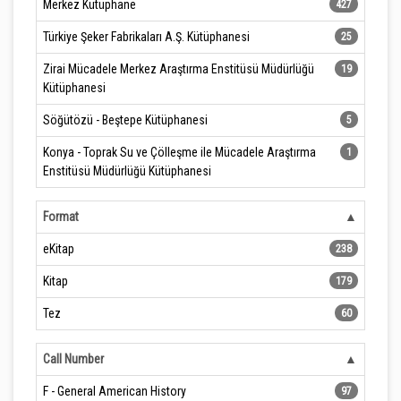
Merkez Kütüphane
427
Türkiye Şeker Fabrikaları A.Ş. Kütüphanesi
25
Zirai Mücadele Merkez Araştırma Enstitüsü Müdürlüğü
19
Kütüphanesi
Söğütözü - Beştepe Kütüphanesi
5
Konya - Toprak Su ve Çölleşme ile Mücadele Araştırma
1
Enstitüsü Müdürlüğü Kütüphanesi
Format
eKitap
238
Kitap
179
Tez
60
Call Number
F - General American History
97