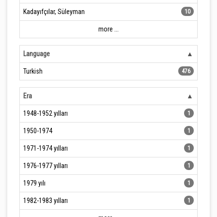
Kadayıfçılar, Süleyman
10
more ...
Language
Turkish
476
Era
1948-1952 yılları
1
1950-1974
1
1971-1974 yılları
1
1976-1977 yılları
1
1979 yılı
1
1982-1983 yılları
1