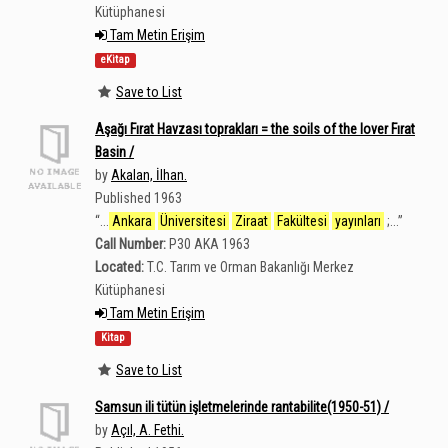
Kütüphanesi
Tam Metin Erişim
eKitap
Save to List
Aşağı Fırat Havzası toprakları = the soils of the lover Fırat
Basin /
by
Akalan, İlhan.
Published 1963
“
...
Ankara
Üniversitesi
Ziraat
Fakültesi
yayınları
;...
”
Call Number:
P30 AKA 1963
Located:
T.C. Tarım ve Orman Bakanlığı Merkez
Kütüphanesi
Tam Metin Erişim
Kitap
Save to List
Samsun ili tütün işletmelerinde rantabilite(1950-51) /
by
Açıl, A. Fethi.