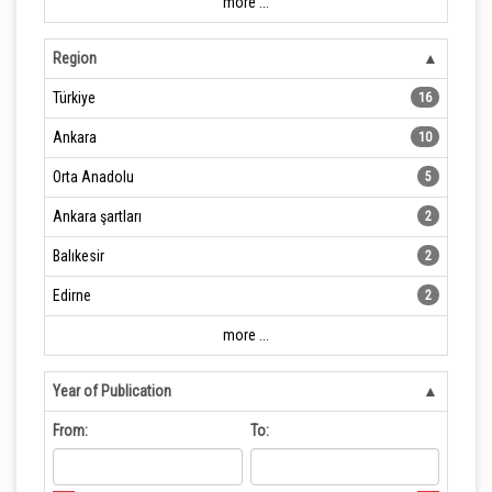
more ...
Region
Türkiye
16
Ankara
10
Orta Anadolu
5
Ankara şartları
2
Balıkesir
2
Edirne
2
more ...
Year of Publication
From:
To: