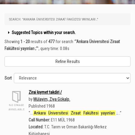
SEARCH: "ANKARA ÜNIVERSITESI ZIRAAT FAKÜLTESI YAYINLARI ;"
Suggested Topics within your search.
Showing
1 - 20
results of
477
for search '
"Ankara Üniversitesi Ziraat
Fakültesi yayınları ;"
'
, query time: 0.08s
Refine Results
Sort
Zirai kıymet takdiri /
by
Mülayim, Ziya Gökalp.
Published 1968
“
...
Ankara
Üniversitesi
Ziraat
Fakültesi
yayınları
;...
”
Call Number:
E11 MÜL 1968
Located:
T.C. Tarım ve Orman Bakanlığı Merkez
Kütüphanesi