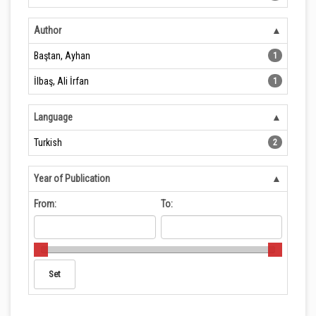
Author
Baştan, Ayhan
1
İlbaş, Ali İrfan
1
Language
Turkish
2
Year of Publication
From:
To: