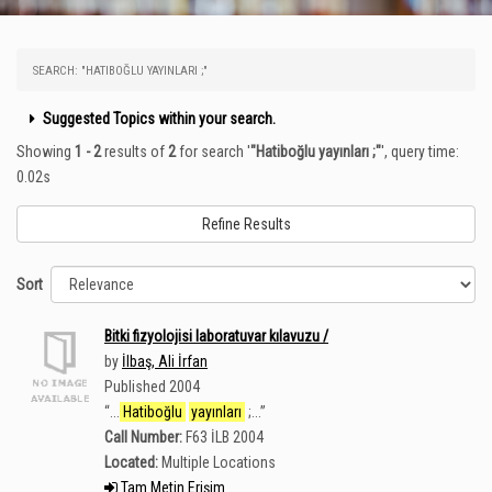
SEARCH: "HATIBOĞLU YAYINLARI ;"
Suggested Topics within your search.
Showing
1 - 2
results of
2
for search '
"Hatiboğlu yayınları ;"
'
, query time:
0.02s
Refine Results
Sort
Bitki fizyolojisi laboratuvar kılavuzu /
by
İlbaş, Ali İrfan
Published 2004
“
...
Hatiboğlu
yayınları
;...
”
Call Number:
F63 İLB 2004
Located:
Multiple Locations
Tam Metin Erişim