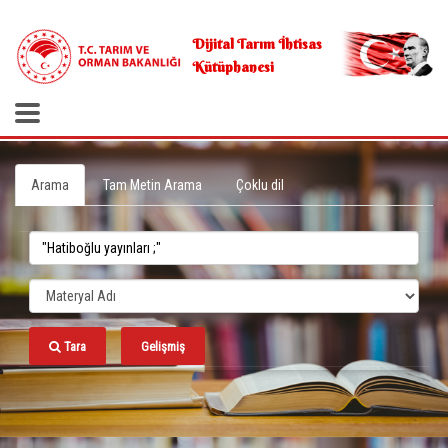
.
Dijital Tarım İhtisas
Kütüphanesi
Arama
Tam Metin Arama
Çoklu dil
Tara
Gelişmiş