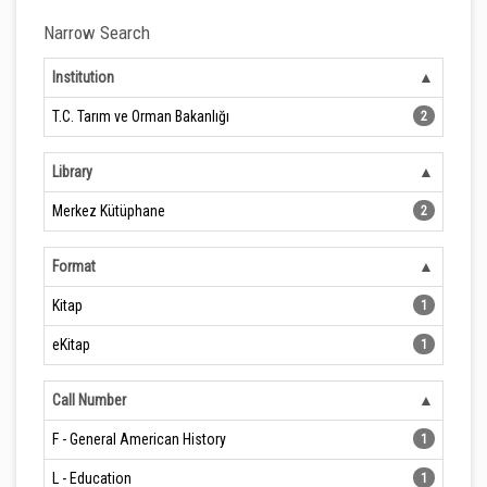
Narrow Search
Institution
T.C. Tarım ve Orman Bakanlığı
2
Library
Merkez Kütüphane
2
Format
Kitap
1
eKitap
1
Call Number
F - General American History
1
L - Education
1