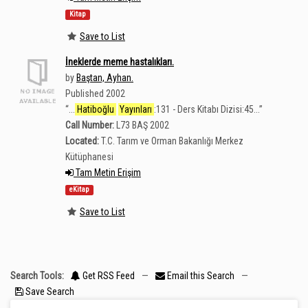
Kitap
Save to List
İneklerde meme hastalıkları.
by
Baştan, Ayhan.
Published 2002
“
...
Hatiboğlu
Yayınları
:131 - Ders Kitabı Dizisi:45...
”
Call Number:
L73 BAŞ 2002
Located:
T.C. Tarım ve Orman Bakanlığı Merkez
Kütüphanesi
Tam Metin Erişim
eKitap
Save to List
Search Tools:
Get RSS Feed
—
Email this Search
—
Save Search