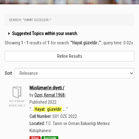
SEARCH: "HAYAT GÜZELDIR ;"
Suggested Topics within your search.
Showing
1 - 1
results of
1
for search '
"Hayat güzeldir ;"
'
, query time: 0.02s
Refine Results
Sort
Müslüman'ın diyeti /
by
Özer, Kemal 1968-
Published 2022
“
...
Hayat
güzeldir
;...
”
Call Number:
S01 ÖZE 2022
Located:
T.C. Tarım ve Orman Bakanlığı Merkez
Kütüphanesi
Kitap
Available