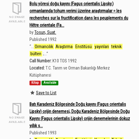
Bolu yöresi doğu kayını (Fagus orientalis Lipsky.)
ormanlarında tohum verimi üzerine araştırmalar = les
recherches sur la fructification dans les peuplements du
Hêtre orientale (Fa...
by
Tosun, Suat.
Published 1992
“
...
Ormancılık
Araştırma
Enstitüsü
yayınları
teknik
bülten
;...
”
Call Number:
K10 TOS 1992
Located:
T.C. Tarım ve Orman Bakanlığı Merkez
Kütüphanesi
Kitap
Available
Save to List
Batı Karadeniz Bölgesinde Doğu kayını (Fagus orientalis
Lipsky) orijin denemesi, Doğu Karadeniz Bölgesinde Doğu
Kayını (Fagus orientalis Lipsky) orijin denemelerinin dokuz
yıllık s...
Published 1993