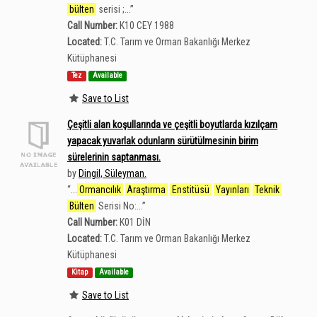
bülten
serisi ;...
”
Call Number:
K10 CEY 1988
Located:
T.C. Tarım ve Orman Bakanlığı Merkez
Kütüphanesi
Tez
Available
Save to List
Çeşitli alan koşullarında ve çeşitli boyutlarda kızılçam
yapacak yuvarlak odunların sürütülmesinin birim
sürelerinin saptanması.
by
Dingil, Süleyman.
“
...
Ormancılık
Araştırma
Enstitüsü
Yayınları
Teknik
Bülten
Serisi No:...
”
Call Number:
K01 DİN
Located:
T.C. Tarım ve Orman Bakanlığı Merkez
Kütüphanesi
Kitap
Available
Save to List