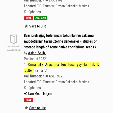
Call Number:
K10 VAR 1969
Located:
T.C. Tarım ve Orman Bakanlığı Merkez
Kütüphanesi
Kitap
Available
Save to List
Bazı ibreli ağaç türlerimizin tohumlarının saklama
müddetlerinin tayini üzerine denemeler = studies on
storage length of some native coniferious seeds /
by
Aslan, Salih.
Published 1972
“
...
Ormancılık
Araştırma
Enstitüsü
yayınları
teknik
bülten
serisi ;...
”
Call Number:
K10 ASL 1972
Located:
T.C. Tarım ve Orman Bakanlığı Merkez
Kütüphanesi
Tam Metin Erişim
Kitap
Save to List