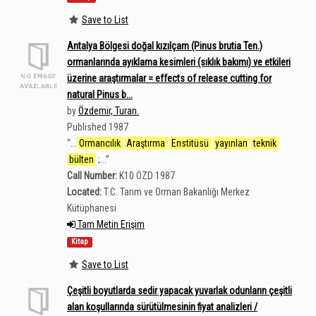
Save to List
Antalya Bölgesi doğal kızılçam (Pinus brutia Ten.)
ormanlarında ayıklama kesimleri (sıklık bakımı) ve etkileri
üzerine araştırmalar = effects of release cutting for
natural Pinus b...
by
Özdemir, Turan.
Published 1987
“
...
Ormancılık
Araştırma
Enstitüsü
yayınları
teknik
bülten
;...
”
Call Number:
K10 ÖZD 1987
Located:
T.C. Tarım ve Orman Bakanlığı Merkez
Kütüphanesi
Tam Metin Erişim
Kitap
Save to List
Çeşitli boyutlarda sedir yapacak yuvarlak odunların çeşitli
alan koşullarında sürütülmesinin fiyat analizleri /