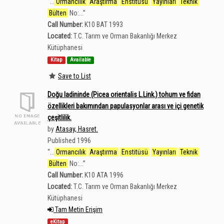
“
...
Ormancılık
Araştırma
Enstitüsü
Yayınları
Teknik
Bülten
No:...
”
Call Number:
K10 BAT 1993
Located:
T.C. Tarım ve Orman Bakanlığı Merkez
Kütüphanesi
Kitap
Available
Save to List
Doğu ladininde (Picea orientalis L.Link.) tohum ve fidan
özellikleri bakımından papulasyonlar arası ve içi genetik
çeşitlilik.
by
Atasay, Hasret.
Published 1996
“
...
Ormancılık
Araştırma
Enstitüsü
Yayınları
Teknik
Bülten
No:...
”
Call Number:
K10 ATA 1996
Located:
T.C. Tarım ve Orman Bakanlığı Merkez
Kütüphanesi
Tam Metin Erişim
eKitap