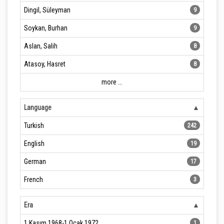
Dingil, Süleyman
9
Soykan, Burhan
9
Aslan, Salih
8
Atasoy, Hasret
8
more ...
Language
Turkish
242
English
19
German
17
French
3
Era
1 Kasım 1968-1 Ocak 1972
1