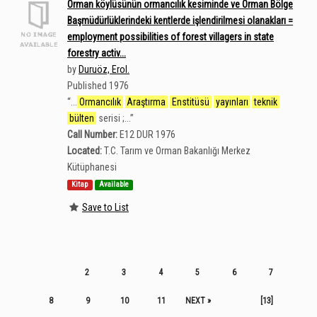
Orman köylüsünün ormancılık kesiminde ve Orman Bölge
Başmüdürlüklerindeki kentlerde işlendirilmesi olanakları =
employment possibilities of forest villagers in state
forestry activ...
by
Duruöz, Erol.
Published 1976
“
...
Ormancılık
Araştırma
Enstitüsü
yayınları
teknik
bülten
serisi ;...
”
Call Number:
E12 DUR 1976
Located:
T.C. Tarım ve Orman Bakanlığı Merkez
Kütüphanesi
Kitap
Available
Save to List
2
3
4
5
6
7
8
9
10
11
NEXT »
[13]