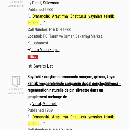
by
Dingil, Süleyman.
Published 1988
“
...
Ormancılık
Araştırma
Enstitüsü
yayınları
teknik
bülten
;...
”
Call Number:
E16 DİN 1988
Located:
T.C. Tarım ve Orman Bakanlığı Merkez
Kütüphanesi
Tam Metin Erişim
Kitap
Save to List
Büyükdüz araştırma ormanında sarıçam, göknar, kayın
karışık meşcerelerinde sarıçamın doğal gençleştirilmesi =
regeneration naturelle de pin silvestre dans un
peuplement melange de...
by
Varol, Mehmet.
Published 1969
“
...
Ormancılık
Araştırma
Enstitüsü
yayınları
teknik
bülten
;...
”