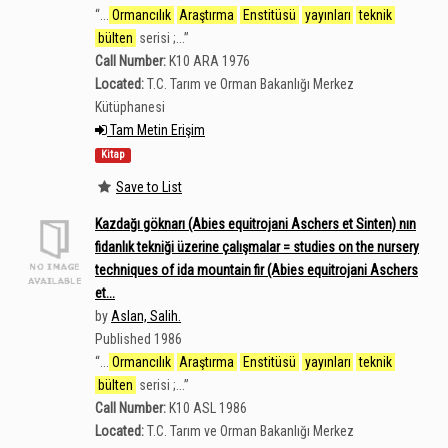
“
...
Ormancılık
Araştırma
Enstitüsü
yayınları
teknik
bülten
serisi ;...
”
Call Number:
K10 ARA 1976
Located:
T.C. Tarım ve Orman Bakanlığı Merkez
Kütüphanesi
Tam Metin Erişim
Kitap
Save to List
Kazdağı göknarı (Abies equitrojani Aschers et Sinten) nın
fidanlık tekniği üzerine çalışmalar = studies on the nursery
techniques of ida mountain fir (Abies equitrojani Aschers
et...
by
Aslan, Salih.
Published 1986
“
...
Ormancılık
Araştırma
Enstitüsü
yayınları
teknik
bülten
serisi ;...
”
Call Number:
K10 ASL 1986
Located:
T.C. Tarım ve Orman Bakanlığı Merkez