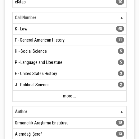
eKitap
10
Call Number
K - Law
65
F - General American History
11
H - Social Science
5
P - Language and Literature
5
E - United States History
3
J - Political Science
2
more ...
Author
Ormancılık Araştırma Enstitüsü
18
Alemdağ, Şeref
13