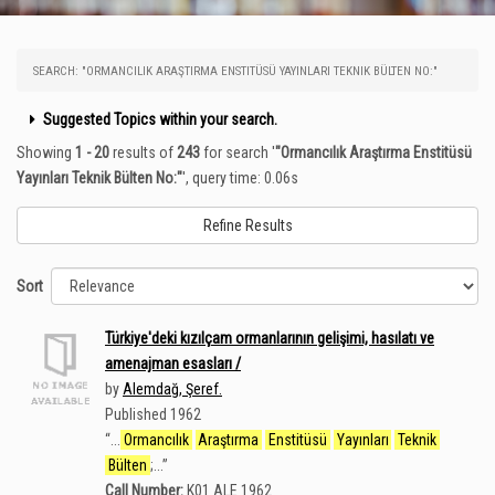
SEARCH: "ORMANCILIK ARAŞTIRMA ENSTITÜSÜ YAYINLARI TEKNIK BÜLTEN NO:"
Suggested Topics within your search.
Showing
1 - 20
results of
243
for search '
"Ormancılık Araştırma Enstitüsü
Yayınları Teknik Bülten No:"
'
, query time: 0.06s
Refine Results
Sort
Türkiye'deki kızılçam ormanlarının gelişimi, hasılatı ve
amenajman esasları /
by
Alemdağ, Şeref.
Published 1962
“
...
Ormancılık
Araştırma
Enstitüsü
Yayınları
Teknik
Bülten
;...
”
Call Number:
K01 ALE 1962