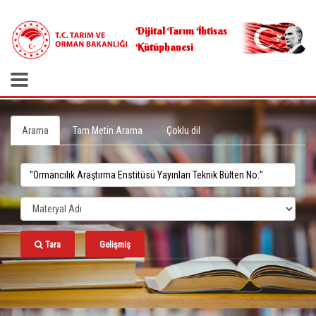
.
Dijital Tarım İhtisas
Kütüphanesi
Arama
Tam Metin Arama
Çoklu dil
Tara
Gelişmiş