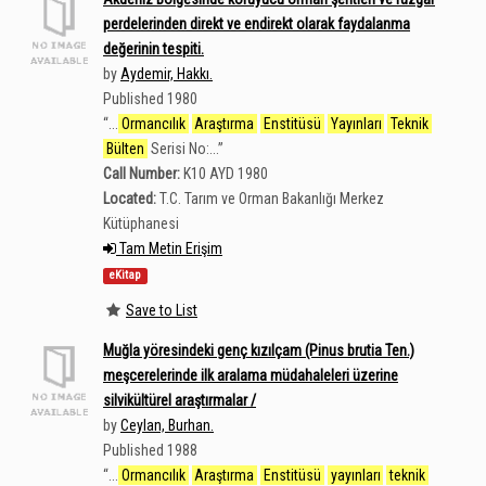
perdelerinden direkt ve endirekt olarak faydalanma
değerinin tespiti.
by
Aydemir, Hakkı.
Published 1980
“
...
Ormancılık
Araştırma
Enstitüsü
Yayınları
Teknik
Bülten
Serisi No:...
”
Call Number:
K10 AYD 1980
Located:
T.C. Tarım ve Orman Bakanlığı Merkez
Kütüphanesi
Tam Metin Erişim
eKitap
Save to List
Muğla yöresindeki genç kızılçam (Pinus brutia Ten.)
meşcerelerinde ilk aralama müdahaleleri üzerine
silvikültürel araştırmalar /
by
Ceylan, Burhan.
Published 1988
“
...
Ormancılık
Araştırma
Enstitüsü
yayınları
teknik