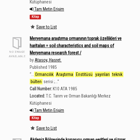
Kütüphanesi
Tam Metin Erişim
Kitap
Save to List
Meryemana araştırma ormanının toprak özellikleri ve
haritaları = soil characteristics and soil maps of
Meryemana research forest /
by
Atasoy, Hasret.
Published 1985
“
...
Ormancılık
Araştırma
Enstitüsü
yayınları
teknik
bülten
serisi ;...
”
Call Number:
K10 ATA 1985
Located:
T.C. Tarım ve Orman Bakanlığı Merkez
Kütüphanesi
Tam Metin Erişim
Kitap
Save to List
Akdeniz Bölgesinde koruyucu orman şeritleri ve rüzgar