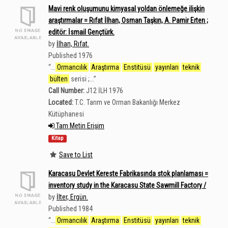
Mavi renk oluşumunu kimyasal yoldan önlemeğe ilişkin
araştırmalar = Rıfat İlhan, Osman Taşkın, A. Pamir Erten ;
editör: İsmail Gençtürk.
by
İlhan, Rıfat.
Published 1976
“
...
Ormancılık
Araştırma
Enstitüsü
yayınları
teknik
bülten
serisi ;...
”
Call Number:
J12 İLH 1976
Located:
T.C. Tarım ve Orman Bakanlığı Merkez
Kütüphanesi
Tam Metin Erişim
Kitap
Save to List
Karacasu Devlet Kereste Fabrikasında stok planlaması =
inventory study in the Karacasu State Sawmill Factory /
by
İlter, Ergün.
Published 1984
“
...
Ormancılık
Araştırma
Enstitüsü
yayınları
teknik