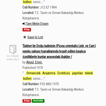
bülten
serisi ;...
”
Call Number:
J12 İLT 1984
Located:
T.C. Tarım ve Orman Bakanlığı Merkez
Kütüphanesi
Tam Metin Erişim
Kitap
Save to List
Türkiye'de Doğu ladininin (Picea orientalis Link. ve Carr.)
yayılış sahası topraklarında tespit edilen başlıca
özelliklerle bunlar arasındaki ilişkiler /
by
Akgül, Emin.
Published 1975
“
...
Ormancılık
Araştırma
Enstitüsü
yayınları
teknik
bülten
serisi ;...
”
Call Number:
P33 AKG 1975
Located:
T.C. Tarım ve Orman Bakanlığı Merkez
Kütüphanesi
Kitap
Available