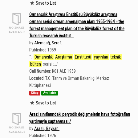
Save to List
Ormancılık Araştırma Enstitüsü Büyükdüz araştırma
ormanı serisi orman amenajman planı 1955-1964 = the
forest management plan of the Büyükdüz forest of the
Turkish research institut...
by
Alemdağ, Şeref.
Published 1959
“
...
Ormancılık
Araştırma
Enstitüsü
yayınları
teknik
bülten
serisi ;...
”
Call Number:
K01 ALE 1959
Located:
T.C. Tarım ve Orman Bakanlığı Merkez
Kütüphanesi
Kitap
Available
Save to List
Arazi sınıflarındaki peryodik değişmelerin hava fotoğrafları
yardımıyla saptanması /
by
Araslı, Baykan.
Published 1976