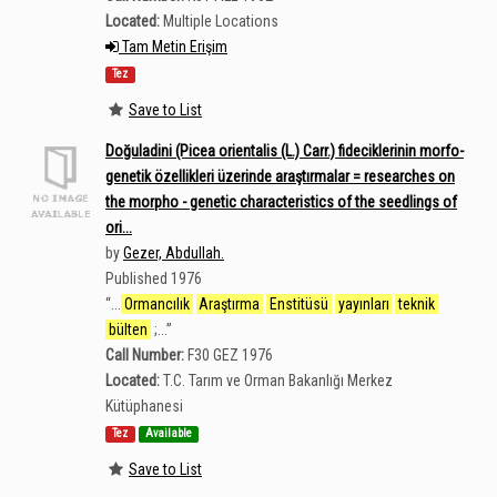
Located:
Multiple Locations
Tam Metin Erişim
Tez
Save to List
Doğuladini (Picea orientalis (L.) Carr.) fideciklerinin morfo-
genetik özellikleri üzerinde araştırmalar = researches on
the morpho - genetic characteristics of the seedlings of
ori...
by
Gezer, Abdullah.
Published 1976
“
...
Ormancılık
Araştırma
Enstitüsü
yayınları
teknik
bülten
;...
”
Call Number:
F30 GEZ 1976
Located:
T.C. Tarım ve Orman Bakanlığı Merkez
Kütüphanesi
Tez
Available
Save to List