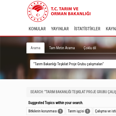
KONULAR
YAYINLAR
İSTATİSTİKLER
KAYN
Arama
Tam Metin Arama
Çoklu dil
SEARCH: "TARIM BAKANLIĞI TEŞKILAT PROJE GRUBU ÇALI
Suggested Topics within your search.
Bitkilerin korunması
Tarım işçisi
Çalışma ve is
1
1