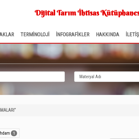
Dijital Tarım İhtisas Kütüphanes
AKLAR
TERMİNOLOJİ
İNFOGRAFİKLER
HAKKINDA
İLETİ
ŞMALARI"
tihdam
1