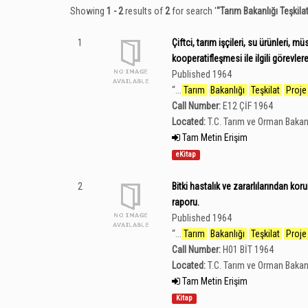
Showing
1 - 2
results of
2
for search '
"Tarım Bakanlığı Teşkila
1
Çiftci, tarım işçileri, su ürünleri, mü
kooperatifleşmesi ile ilgili görevler
Published 1964
“
...
Tarım
Bakanlığı
Teşkilat
Proje
Call Number:
E12 ÇİF 1964
Located:
T.C. Tarım ve Orman Bakan
Tam Metin Erişim
eKitap
2
Bitki hastalık ve zararlılarından kor
raporu.
Published 1964
“
...
Tarım
Bakanlığı
Teşkilat
Proje
Call Number:
H01 BİT 1964
Located:
T.C. Tarım ve Orman Bakan
Tam Metin Erişim
Kitap