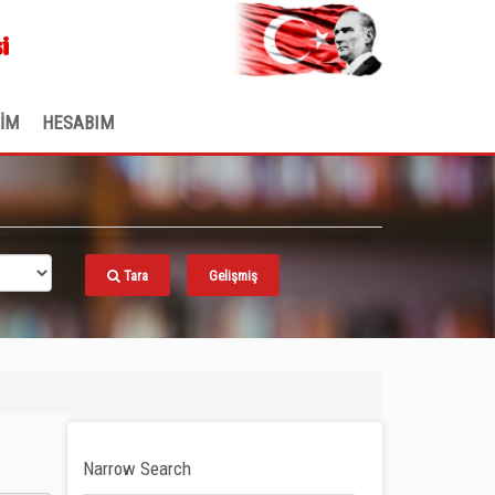
.
i
ŞİM
HESABIM
Tara
Gelişmiş
Narrow Search