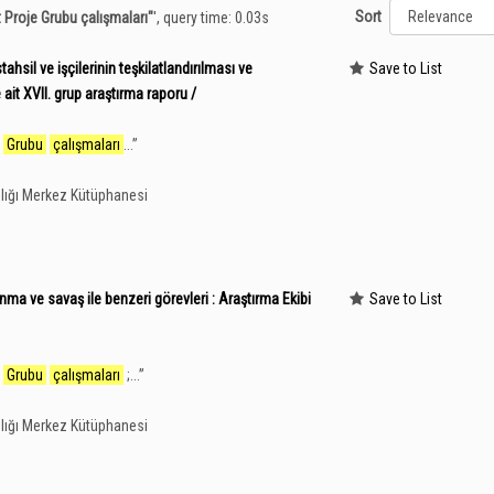
Sort
t Proje Grubu çalışmaları"
'
, query time: 0.03s
stahsil ve işçilerinin teşkilatlandırılması ve
Save to List
e ait XVII. grup araştırma raporu /
Grubu
çalışmaları
...
”
lığı Merkez Kütüphanesi
unma ve savaş ile benzeri görevleri : Araştırma Ekibi
Save to List
Grubu
çalışmaları
;...
”
lığı Merkez Kütüphanesi