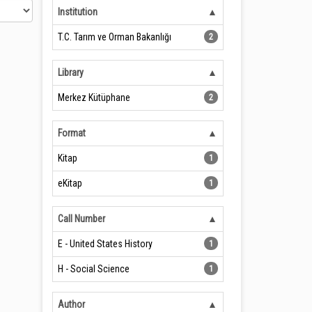
Institution
T.C. Tarım ve Orman Bakanlığı
2
Library
Merkez Kütüphane
2
Format
Kitap
1
eKitap
1
Call Number
E - United States History
1
H - Social Science
1
Author