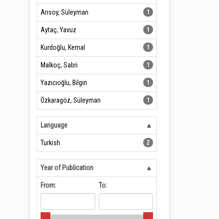
Arısoy, Süleyman
1
Aytaç, Yavuz
1
Kurdoğlu, Kemal
1
Malkoç, Sabri
1
Yazıcıoğlu, Bilgin
1
Özkaragöz, Süleyman
1
Language
Turkish
2
Year of Publication
From:
To: