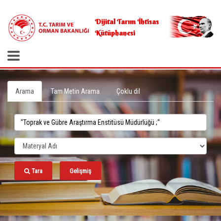
.
Dijital Tarım İhtisas
Kütüphanesi
Arama
Tam Metin Arama
Çoklu dil
Tara
Gelişmiş