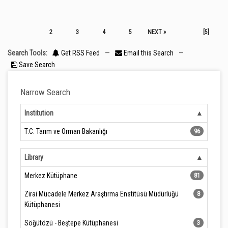
2
3
4
5
NEXT »
[5]
Search Tools:
Get RSS Feed
—
Email this Search
—
Save Search
Narrow Search
Institution
T.C. Tarım ve Orman Bakanlığı
96
Library
Merkez Kütüphane
81
Zirai Mücadele Merkez Araştırma Enstitüsü Müdürlüğü
8
Kütüphanesi
Söğütözü - Beştepe Kütüphanesi
3