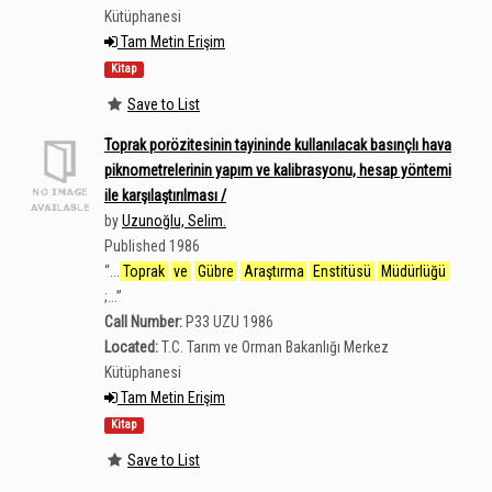
Kütüphanesi
Tam Metin Erişim
Kitap
Save to List
Toprak porözitesinin tayininde kullanılacak basınçlı hava
piknometrelerinin yapım ve kalibrasyonu, hesap yöntemi
ile karşılaştırılması /
by
Uzunoğlu, Selim.
Published 1986
“
...
Toprak
ve
Gübre
Araştırma
Enstitüsü
Müdürlüğü
;...
”
Call Number:
P33 UZU 1986
Located:
T.C. Tarım ve Orman Bakanlığı Merkez
Kütüphanesi
Tam Metin Erişim
Kitap
Save to List