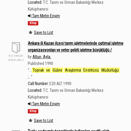
Located:
T.C. Tarım ve Orman Bakanlığı Merkez
Kütüphanesi
Tam Metin Erişim
Kitap
Save to List
Ankara ili Kazan ilçesi tarım işletmelerinde optimal işletme
organizasyonları ve yeter gelirli işletme büyüklüğü /
by
Altun, Ayla.
Published 1990
“
...
Toprak
ve
Gübre
Araştırma
Enstitüsü
Müdürlüğü
;...
”
Call Number:
E20 ALT 1990
Located:
T.C. Tarım ve Orman Bakanlığı Merkez
Kütüphanesi
Tam Metin Erişim
Kitap
Save to List