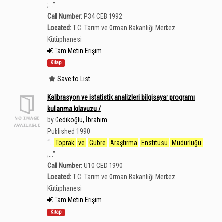
;...
”
Call Number:
P34 CEB 1992
Located:
T.C. Tarım ve Orman Bakanlığı Merkez
Kütüphanesi
Tam Metin Erişim
Kitap
Save to List
Kalibrasyon ve istatistik analizleri bilgisayar programı
kullanma kılavuzu /
by
Gedikoğlu, İbrahim.
Published 1990
“
...
Toprak
ve
Gübre
Araştırma
Enstitüsü
Müdürlüğü
;...
”
Call Number:
U10 GED 1990
Located:
T.C. Tarım ve Orman Bakanlığı Merkez
Kütüphanesi
Tam Metin Erişim
Kitap