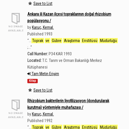
Save to List
Ankara ili Kazan ilçesi topraklarının doğal rhizobium
popülasyonu /
by
Karuç, Kemal.
Published 1993
“
...
Toprak
ve
Gübre
Araştırma
Enstitüsü
Müdürlüğü
;...
”
Call Number:
P34 KAR 1993
Located:
T.C. Tarım ve Orman Bakanlığı Merkez
Kütüphanesi
Tam Metin Erişim
Kitap
Save to List
Rhizobium bakterilerin liyofilizasyon (dondurularak
kurutma) yöntemiyle muhafazası /
by
Karuç, Kemal.
Published 1992
“
...
Toprak
ve
Gübre
Araştırma
Enstitüsü
Müdürlüğü