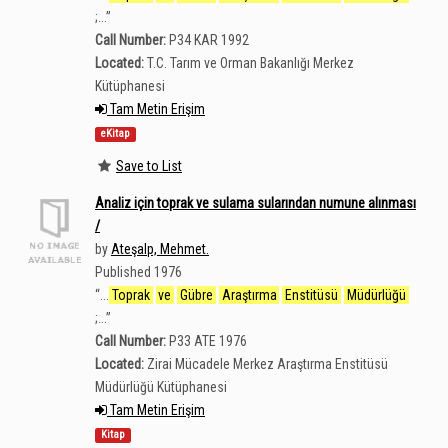
;...
”
Call Number:
P34 KAR 1992
Located:
T.C. Tarım ve Orman Bakanlığı Merkez
Kütüphanesi
Tam Metin Erişim
eKitap
Save to List
Analiz için toprak ve sulama sularından numune alınması
/
by
Ateşalp, Mehmet.
Published 1976
“
...
Toprak
ve
Gübre
Araştırma
Enstitüsü
Müdürlüğü
;...
”
Call Number:
P33 ATE 1976
Located:
Zirai Mücadele Merkez Araştırma Enstitüsü
Müdürlüğü Kütüphanesi
Tam Metin Erişim
Kitap