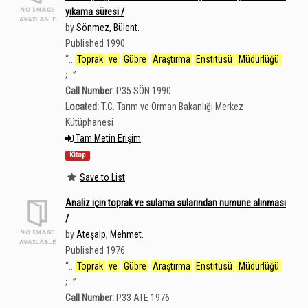
yıkama süresi /
by
Sönmez, Bülent.
Published 1990
“
...
Toprak
ve
Gübre
Araştırma
Enstitüsü
Müdürlüğü
;...
”
Call Number:
P35 SÖN 1990
Located:
T.C. Tarım ve Orman Bakanlığı Merkez
Kütüphanesi
Tam Metin Erişim
Kitap
Save to List
Analiz için toprak ve sulama sularından numune alınması
/
by
Ateşalp, Mehmet.
Published 1976
“
...
Toprak
ve
Gübre
Araştırma
Enstitüsü
Müdürlüğü
;...
”
Call Number:
P33 ATE 1976