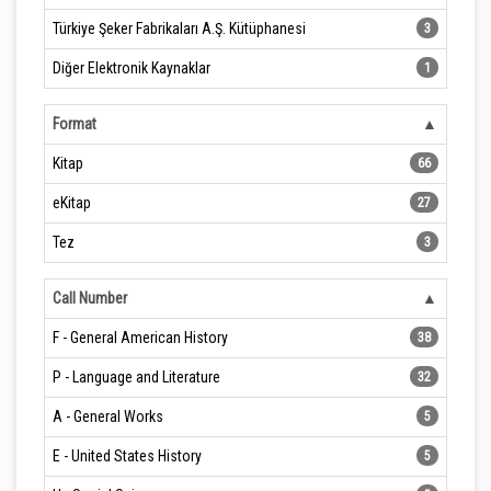
Türkiye Şeker Fabrikaları A.Ş. Kütüphanesi
3
Diğer Elektronik Kaynaklar
1
Format
Kitap
66
eKitap
27
Tez
3
Call Number
F - General American History
38
P - Language and Literature
32
A - General Works
5
E - United States History
5