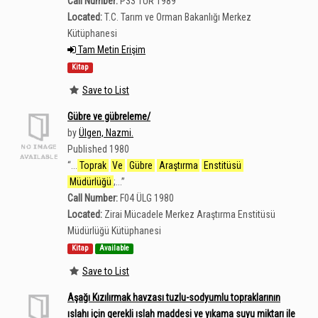
Call Number:
P33 TÜR 1989
Located:
T.C. Tarım ve Orman Bakanlığı Merkez
Kütüphanesi
Tam Metin Erişim
Kitap
Save to List
Gübre ve gübreleme/
by
Ülgen, Nazmi.
Published 1980
“
...
Toprak
Ve
Gübre
Araştırma
Enstitüsü
Müdürlüğü
;...
”
Call Number:
F04 ÜLG 1980
Located:
Zirai Mücadele Merkez Araştırma Enstitüsü
Müdürlüğü Kütüphanesi
Kitap
Available
Save to List
Aşağı Kızılırmak havzası tuzlu-sodyumlu topraklarının
ıslahı için gerekli ıslah maddesi ve yıkama suyu miktarı ile