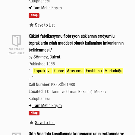
Kütüphanesi
Tam Metin Erişim
Kitap
Save to List
Kükürt fabrikasyonu flotasyon atıklarının sodyumlu
topraklarda ıslah maddesi olarak kullanılma imkanlarının
belirlenmesi /
by
Sönmez, Bülent.
Published 1988
“
...
Toprak
ve
Gübre
Araştırma
Enstitüsü
Müdürlüğü
;...
”
Call Number:
P35 SÖN 1988
Located:
T.C. Tarım ve Orman Bakanlığı Merkez
Kütüphanesi
Tam Metin Erişim
Kitap
Save to List
Orta Anadolu koşullarında korunganın ürün miktarında ve