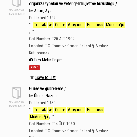
organizasyonları ve yeter gelirli işletme büyüklüğü /
by
Altun, Ayla.
Published 1992
“
...
Toprak
ve
Gübre
Araştırma
Enstitüsü
Müdürlüğü
;...
”
Call Number:
E20 ALT 1992
Located:
T.C. Tarım ve Orman Bakanlığı Merkez
Kütüphanesi
Tam Metin Erişim
Kitap
Save to List
Gübre ve gübreleme /
by
Ülgen, Nazmi.
Published 1980
“
...
Toprak
ve
Gübre
Araştırma
Enstitüsü
Müdürlüğü
;...
”
Call Number:
F04 ÜLG 1980
Located:
T.C. Tarım ve Orman Bakanlığı Merkez