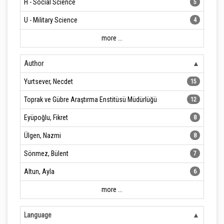
H - Social Science
5
U - Military Science
4
more ...
Author
Yurtsever, Necdet
15
Toprak ve Gübre Araştırma Enstitüsü Müdürlüğü
12
Eyüpoğlu, Fikret
8
Ülgen, Nazmi
8
Sönmez, Bülent
7
Altun, Ayla
6
more ...
Language