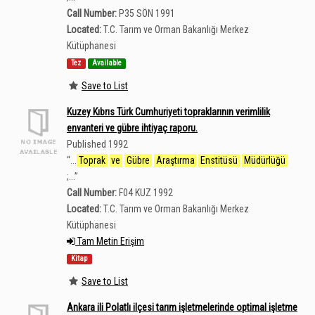
Call Number:
P35 SÖN 1991
Located:
T.C. Tarım ve Orman Bakanlığı Merkez
Kütüphanesi
Tez
Available
Save to List
Kuzey Kıbrıs Türk Cumhuriyeti topraklarının verimlilik
envanteri ve gübre ihtiyaç raporu.
Published 1992
“
...
Toprak
ve
Gübre
Araştırma
Enstitüsü
Müdürlüğü
;...
”
Call Number:
F04 KUZ 1992
Located:
T.C. Tarım ve Orman Bakanlığı Merkez
Kütüphanesi
Tam Metin Erişim
Kitap
Save to List
Ankara ili Polatlı ilçesi tarım işletmelerinde optimal işletme