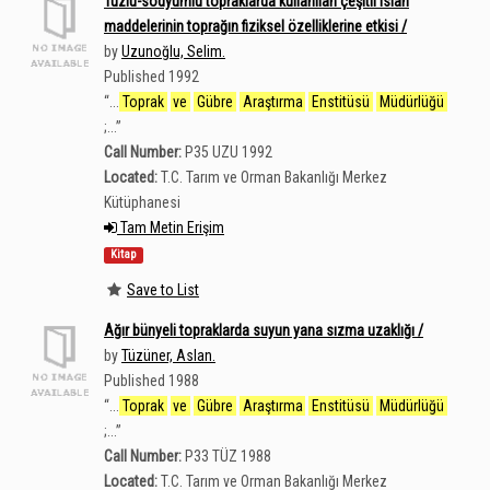
Tuzlu-sodyumlu topraklarda kullanılan çeşitli ıslah
maddelerinin toprağın fiziksel özelliklerine etkisi /
by
Uzunoğlu, Selim.
Published 1992
“
...
Toprak
ve
Gübre
Araştırma
Enstitüsü
Müdürlüğü
;...
”
Call Number:
P35 UZU 1992
Located:
T.C. Tarım ve Orman Bakanlığı Merkez
Kütüphanesi
Tam Metin Erişim
Kitap
Save to List
Ağır bünyeli topraklarda suyun yana sızma uzaklığı /
by
Tüzüner, Aslan.
Published 1988
“
...
Toprak
ve
Gübre
Araştırma
Enstitüsü
Müdürlüğü
;...
”
Call Number:
P33 TÜZ 1988
Located:
T.C. Tarım ve Orman Bakanlığı Merkez