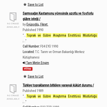
Save to List
Sarmısağın Kastamonu yöresinde azotlu ve fosforlu
gübre isteği /
by
Eyüpoğlu, Fikret.
Published 1990
“
...
Toprak
ve
Gübre
Araştırma
Enstitüsü
Müdürlüğü
;...
”
Call Number:
F04 EYÜ 1990
Located:
T.C. Tarım ve Orman Bakanlığı Merkez
Kütüphanesi
Tam Metin Erişim
eKitap
Save to List
Türkiye topraklarının bitkilere yarayışlı kükürt durumu /
Published 1989
“
...
Toprak
ve
Gübre
Araştırma
Enstitüsü
Müdürlüğü
;...
”