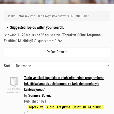
SEARCH: "TOPRAK VE GÜBRE ARAŞTIRMA ENSTITÜSÜ MÜDÜRLÜĞÜ ;"
Suggested Topics within your search.
Showing
1 - 20
results of
96
for search '
"Toprak ve Gübre Araştırma
Enstitüsü Müdürlüğü ;"
'
, query time: 0.26s
Refine Results
Sort
Tuzlu ve alkali toprakların ıslah kriterlerinin programlama
tekniği kullanarak belirlenmesi ve tarla denemeleriyle
kalibrasyonu /
by
Sönmez, Bülent.
Published 1991
“
...
Toprak
ve
Gübre
Araştırma
Enstitüsü
Müdürlüğü
;...
”