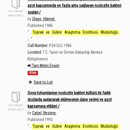
azot kapsamında en fazla artış sağlayan nodozite bakteri
suşları /
by
Ülgen, Hikmet.
Published 1986
“
...
Toprak
ve
Gübre
Araştırma
Enstitüsü
Müdürlüğü
;...
”
Call Number:
P34 ÜLG 1986
Located:
T.C. Tarım ve Orman Bakanlığı Merkez
Kütüphanesi
Tam Metin Erişim
Kitap
Save to List
Soya tohumlarının nodozite bakteri kültürü ile farklı
dozlarda aşılanarak ekilmesinin dane verimi ve azot
kapsamına etkileri /
by
Cebel, Nesime.
Published 1992
“
...
Toprak
ve
Gübre
Araştırma
Enstitüsü
Müdürlüğü