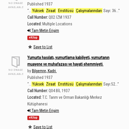
Published 1937
“
...
Yüksek
Ziraat
Enstitüsü
Çalışmalarından
Sayı: 36...
”
Call Number:
Q02 İZM 1937
Located:
Multiple Locations
Tam Metin Erişim
eKitap
Save to List
Yumurta hasılatı, yumurtlama kabiliyeti, yumurtanın
muayene ve muhafazası ve hayati ehemmiyeti.
by
Bilgemre, Kadri.
Published 1937
“
...
Yüksek
Ziraat
Enstitüsü
Çalışmalarından
Sayı:52...
”
Call Number:
Q04 BİL 1937
Located:
T.C. Tarım ve Orman Bakanlığı Merkez
Kütüphanesi
Tam Metin Erişim
eKitap
Save to List