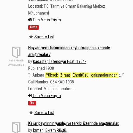
Located:
T.C. Tarım ve Orman Bakanlığı Merkez
Kütüphanesi
Tam Metin Erişim
Kitap
Save to List
Hayvan yemi bakımından zeytin küspesi üzerinde
araştırmalar /
by
Kadaster, İsfendiyar Esat. 1904-
Published 1938
“
...Ankara
Yüksek
Ziraat
Enstitüsü
çalışmalarından
;...
”
Call Number:
Q54 KAD 1938
Located:
Multiple Locations
Tam Metin Erişim
Tez
Save to List
Kaşar peynirinin yapılışı ve terkibi üzerinde araştırmalar.
by
İzmen, Ekrem Rüştü.