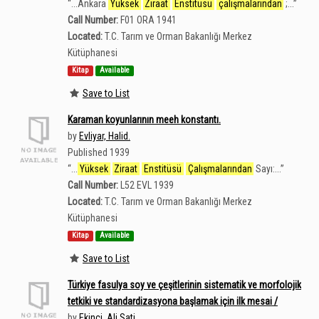
“
...Ankara
Yüksek
Ziraat
Enstitüsü
çalışmalarından
;...
”
Call Number:
F01 ORA 1941
Located:
T.C. Tarım ve Orman Bakanlığı Merkez
Kütüphanesi
Kitap
Available
Save to List
Karaman koyunlarının meeh konstantı.
by
Evliyar, Halid.
Published 1939
“
...
Yüksek
Ziraat
Enstitüsü
Çalışmalarından
Sayı:...
”
Call Number:
L52 EVL 1939
Located:
T.C. Tarım ve Orman Bakanlığı Merkez
Kütüphanesi
Kitap
Available
Save to List
Türkiye fasulya soy ve çeşitlerinin sistematik ve morfolojik
tetkiki ve standardizasyona başlamak için ilk mesai /
by
Ekinci, Ali Sati.