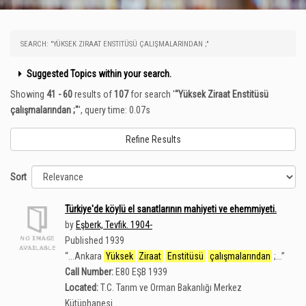
SEARCH: "YÜKSEK ZIRAAT ENSTITÜSÜ ÇALIŞMALARINDAN ;"
Suggested Topics within your search.
Showing
41 - 60
results of
107
for search '
"Yüksek Ziraat Enstitüsü
çalışmalarından ;"
'
, query time: 0.07s
Refine Results
Sort
Türkiye'de köylü el sanatlarının mahiyeti ve ehemmiyeti.
by
Eşberk, Tevfik. 1904-
Published 1939
“
...Ankara
Yüksek
Ziraat
Enstitüsü
çalışmalarından
;...
”
Call Number:
E80 EŞB 1939
Located:
T.C. Tarım ve Orman Bakanlığı Merkez
Kütüphanesi