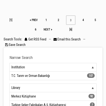
[1]
« PREV
1
2
4
5
3
6
NEXT »
[6]
Search Tools:
Get RSS Feed
—
Email this Search
—
Save Search
Narrow Search
Institution
T.C. Tarım ve Orman Bakanlığı
107
Library
Merkez Kütüphane
92
Türkiye Şeker Fabrikaları A.Ş. Kütüphanesi
7