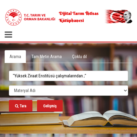
.
Dijital Tarım İhtisas
Kütüphanesi
Arama
Tam Metin Arama
Çoklu dil
Tara
Gelişmiş