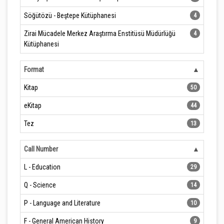
Söğütözü - Beştepe Kütüphanesi
4
Zirai Mücadele Merkez Araştırma Enstitüsü Müdürlüğü
4
Kütüphanesi
Format
Kitap
50
eKitap
44
Tez
13
Call Number
L - Education
29
Q - Science
14
P - Language and Literature
10
F - General American History
9