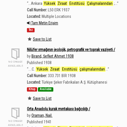
“
...Ankara
Yüksek
Ziraat
Enstitüsü
Çalışmalarından
;...
”
Call Number:
L50 ERK 1937
Located:
Multiple Locations
Tam Metin Erişim
Tez
Save to List
Nilüfer ırmağının jeolojik, petrografik ve toprak vaziyeti /
by
Birand, Şefket Ahmet 1938
Published 1938
“
....C.
Yüksek
Ziraat
Enstitüsü
çalışmalarından
...
”
Call Number:
333.731 BİR 1938
Located:
Türkiye Şeker Fabrikaları A.Ş. Kütüphanesi
Kitap
Available
Save to List
Orta Anadolu kurak mıntakası bağcılığı /
by
Oraman, Nail.
Published 1941