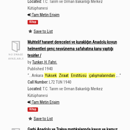
Located:
T.C. Tarım ve Orman Bakanlığı Merkez
Kütüphanesi
Tam Metin Erişim
Kitap
Save to List
Muhtelif hararet dereceleri ve kuraklığın Anadolu koyun
helmentleri genç neşvünema safahatına karşı yaptığı
tesirler /
by
Tunker, H. Fahri.
Published 1940
“
...Ankara
Yüksek
Ziraat
Enstitüsü
çalışmalarından
;...
”
Call Number:
L72 TUN 1940
Located:
T.C. Tarım ve Orman Bakanlığı Merkez
Kütüphanesi
Tam Metin Erişim
Kitap
Save to List
Garbi Anadolu ve Trakya mıntıkalarında kavun ve karpuz