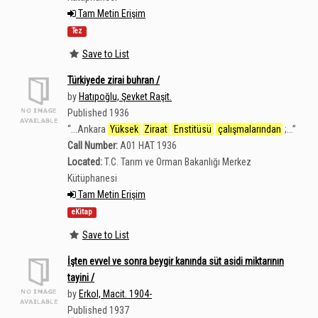
Tam Metin Erişim
Tez
Save to List
Türkiyede zirai buhran /
by
Hatıpoğlu, Şevket Raşit.
Published 1936
“
...Ankara
Yüksek
Ziraat
Enstitüsü
çalışmalarından
;...
”
Call Number:
A01 HAT 1936
Located:
T.C. Tarım ve Orman Bakanlığı Merkez
Kütüphanesi
Tam Metin Erişim
eKitap
Save to List
İşten evvel ve sonra beygir kanında süt asidi miktarının
tayini /
by
Erkol, Macit. 1904-
Published 1937