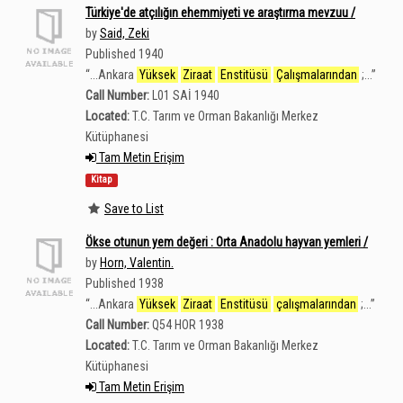
Türkiye'de atçılığın ehemmiyeti ve araştırma mevzuu /
by
Said, Zeki
Published 1940
“
...Ankara
Yüksek
Ziraat
Enstitüsü
Çalışmalarından
;...
”
Call Number:
L01 SAİ 1940
Located:
T.C. Tarım ve Orman Bakanlığı Merkez
Kütüphanesi
Tam Metin Erişim
Kitap
Save to List
Ökse otunun yem değeri : Orta Anadolu hayvan yemleri /
by
Horn, Valentin.
Published 1938
“
...Ankara
Yüksek
Ziraat
Enstitüsü
çalışmalarından
;...
”
Call Number:
Q54 HOR 1938
Located:
T.C. Tarım ve Orman Bakanlığı Merkez
Kütüphanesi
Tam Metin Erişim