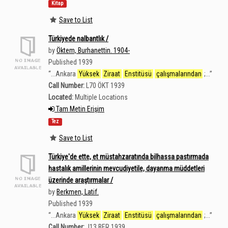
Kitap
Save to List
Türkiyede nalbantlık /
by
Öktem, Burhanettin. 1904-
Published 1939
“
...Ankara
Yüksek
Ziraat
Enstitüsü
çalışmalarından
;...
”
Call Number:
L70 ÖKT 1939
Located:
Multiple Locations
Tam Metin Erişim
Tez
Save to List
Türkiye'de ette, et müstahzaratında bilhassa pastırmada
hastalık amillerinin mevcudiyetile, dayanma müddetleri
üzerinde araştırmalar /
by
Berkmen, Latif.
Published 1939
“
...Ankara
Yüksek
Ziraat
Enstitüsü
çalışmalarından
;...
”
Call Number:
J13 BER 1939