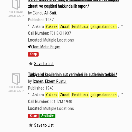
ziraati ve çeşitleri hakkında ilk rapor /
by
Ekinci, Ali Sati.
Published 1937
“
...Ankara
Yüksek
Ziraat
Enstitüsü
çalışmalarından
;...
”
Call Number:
F01 EKİ 1937
Located:
Multiple Locations
Tam Metin Erişim
Kitap
Save to List
Türkiye kıl keçilerinin süt verimleri ile sütlerinin terkibi /
by
İzmen, Ekrem Rüştü.
Published 1940
“
...Ankara
Yüksek
Ziraat
Enstitüsü
çalışmalarından
;...
”
Call Number:
L01 İZM 1940
Located:
Multiple Locations
Kitap
Available
Save to List