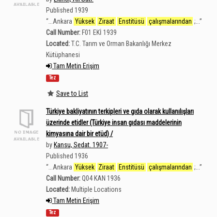
Published 1939
“
...Ankara
Yüksek
Ziraat
Enstitüsü
çalışmalarından
;...
”
Call Number:
F01 EKİ 1939
Located:
T.C. Tarım ve Orman Bakanlığı Merkez
Kütüphanesi
Tam Metin Erişim
Tez
Save to List
Türkiye bakliyatının terkipleri ve gıda olarak kullanılışları
üzerinde etidler (Türkiye insan gıdası maddelerinin
kimyasına dair bir etüd) /
by
Kansu, Sedat. 1907-
Published 1936
“
...Ankara
Yüksek
Ziraat
Enstitüsü
çalışmalarından
;...
”
Call Number:
Q04 KAN 1936
Located:
Multiple Locations
Tam Metin Erişim
Tez