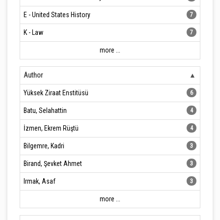
E - United States History
7
K - Law
7
more ...
Author
Yüksek Ziraat Enstitüsü
6
Batu, Selahattin
4
İzmen, Ekrem Rüştü
4
Bilgemre, Kadri
3
Birand, Şevket Ahmet
3
Irmak, Asaf
3
more ...