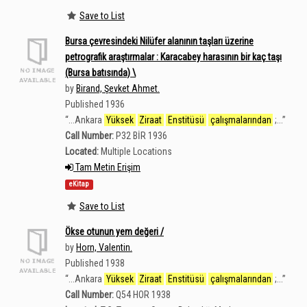
Save to List
Bursa çevresindeki Nilüfer alanının taşları üzerine
petrografik araştırmalar : Karacabey harasının bir kaç taşı
(Bursa batısında) \
by
Birand, Şevket Ahmet.
Published 1936
“
...Ankara
Yüksek
Ziraat
Enstitüsü
çalışmalarından
;...
”
Call Number:
P32 BİR 1936
Located:
Multiple Locations
Tam Metin Erişim
eKitap
Save to List
Ökse otunun yem değeri /
by
Horn, Valentin.
Published 1938
“
...Ankara
Yüksek
Ziraat
Enstitüsü
çalışmalarından
;...
”
Call Number:
Q54 HOR 1938