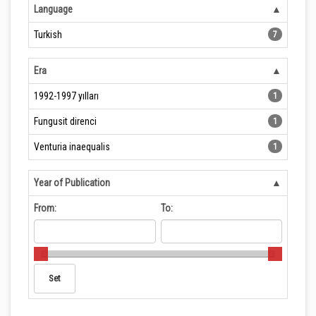
Language
Turkish
7
Era
1992-1997 yılları
1
Fungusit direnci
1
Venturia inaequalis
1
Year of Publication
From:
To: