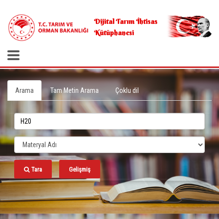
.
Dijital Tarım İhtisas
Kütüphanesi
Arama
Tam Metin Arama
Çoklu dil
Tara
Gelişmiş