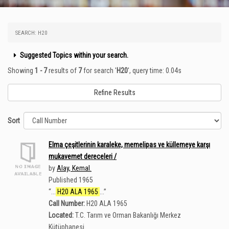
SEARCH: H20
Suggested Topics within your search.
Showing
1 - 7
results of
7
for search '
H20
'
, query time: 0.04s
Refine Results
Sort
Elma çeşitlerinin karaleke, memelipas ve küllemeye karşı
mukavemet dereceleri /
by
Alay, Kemal.
Published 1965
“
...
H20 ALA 1965
...
”
Call Number:
H20 ALA 1965
Located:
T.C. Tarım ve Orman Bakanlığı Merkez
Kütüphanesi