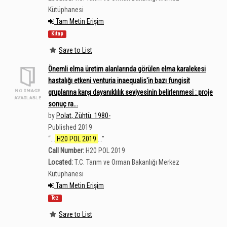
Kütüphanesi
Tam Metin Erişim
Kitap
Save to List
Önemli elma üretim alanlarında görülen elma karalekesi
hastalığı etkeni venturia inaequalis'in bazı fungisit
gruplarına karşı dayanıklılık seviyesinin belirlenmesi : proje
sonuç ra...
by
Polat, Zühtü. 1980-
Published 2019
“
...
H20 POL 2019
...
”
Call Number:
H20 POL 2019
Located:
T.C. Tarım ve Orman Bakanlığı Merkez
Kütüphanesi
Tam Metin Erişim
Tez
Save to List