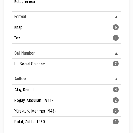
Kütüphanesi
Format
Kitap
6
Tez
1
Call Number
H - Social Science
7
Author
Alay, Kemal
4
Nogay, Abdullah. 1944-
2
Yürektürk, Mehmet 1943-
2
Polat, Zühtü. 1980-
1