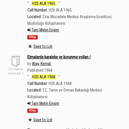
“
...
H20 ALA 1965
...
”
Call Number:
H20 ALA 1965
Located:
Zirai Mücadele Merkez Araştırma Enstitüsü
Müdürlüğü Kütüphanesi
Tam Metin Erişim
Kitap
Save to List
Elmalarda karaleke ve korunma yolları /
by
Alay, Kemal.
Published 1968
“
...
H20 ALA 1968
...
”
Call Number:
H20 ALA 1968
Located:
T.C. Tarım ve Orman Bakanlığı Merkez
Kütüphanesi
Tam Metin Erişim
Kitap
Save to List