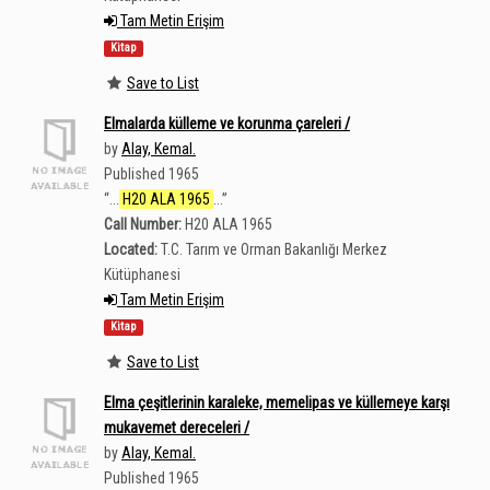
Tam Metin Erişim
Kitap
Save to List
Elmalarda külleme ve korunma çareleri /
by
Alay, Kemal.
Published 1965
“
...
H20 ALA 1965
...
”
Call Number:
H20 ALA 1965
Located:
T.C. Tarım ve Orman Bakanlığı Merkez
Kütüphanesi
Tam Metin Erişim
Kitap
Save to List
Elma çeşitlerinin karaleke, memelipas ve küllemeye karşı
mukavemet dereceleri /
by
Alay, Kemal.
Published 1965