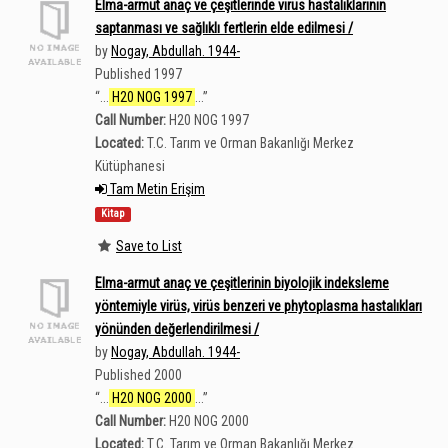
Elma-armut anaç ve çeşitlerinde virüs hastalıklarının
saptanması ve sağlıklı fertlerin elde edilmesi /
by
Nogay, Abdullah. 1944-
Published 1997
“
...
H20 NOG 1997
...
”
Call Number:
H20 NOG 1997
Located:
T.C. Tarım ve Orman Bakanlığı Merkez
Kütüphanesi
Tam Metin Erişim
Kitap
Save to List
Elma-armut anaç ve çeşitlerinin biyolojik indeksleme
yöntemiyle virüs, virüs benzeri ve phytoplasma hastalıkları
yönünden değerlendirilmesi /
by
Nogay, Abdullah. 1944-
Published 2000
“
...
H20 NOG 2000
...
”
Call Number:
H20 NOG 2000
Located:
T.C. Tarım ve Orman Bakanlığı Merkez