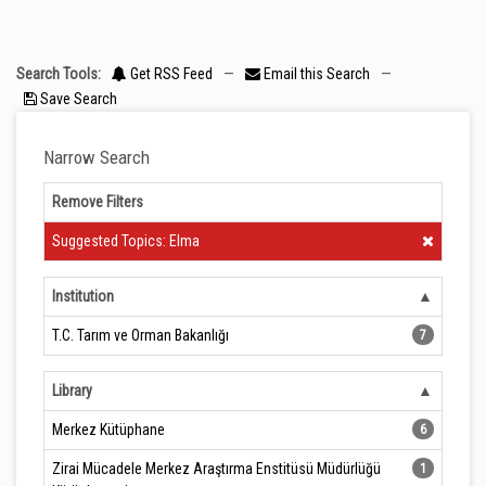
Search Tools:
Get RSS Feed
—
Email this Search
—
Save Search
Narrow Search
Remove Filters
Clear Filter
Suggested Topics: Elma
Institution
T.C. Tarım ve Orman Bakanlığı
7
Library
Merkez Kütüphane
6
Zirai Mücadele Merkez Araştırma Enstitüsü Müdürlüğü
1