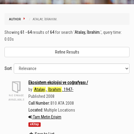
AUTHOR
ATALAY, İBRAHIM.
Showing
61 - 64
results of
64
for search '
Atalay, İbrahim.
'
, query time:
0.03s
Refine Results
Sort
Ekosistem ekolojisi ve coğrafyası /
by
Atalay
,
İbrahim
. 1947-
Published 2008
Call Number:
B10 ATA 2008
Located:
Multiple Locations
Tam Metin Erişim
eKitap
Save to List