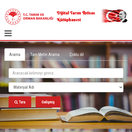
.
Dijital Tarım İhtisas
Kütüphanesi
Arama
Tam Metin Arama
Çoklu dil
Tara
Gelişmiş