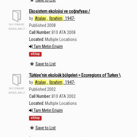
Ekosistem ekolojisi ve coğrafyası /
by
Atalay
,
İbrahim
. 1947-
Published 2008
Call Number:
B10 ATA 2008
Located:
Multiple Locations
Tam Metin Erişim
eKitap
Save to List
Türkiye'nin ekolojik bölgeleri = Ecoregions of Turkey \
by
Atalay
,
İbrahim
. 1947-
Published 2002
Call Number:
B10 ATA 2002
Located:
Multiple Locations
Tam Metin Erişim
eKitap
Save to List