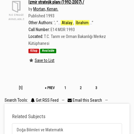
İzmir stratejik planı (1992-2007) /
by
Mortan, Kenan.
Published 1993
Other Authors:
';
“
...
Atalay
,
İbrahim
...
”
Call Number:
E14 MOR 1993
Located:
T.C. Tarım ve Orman Bakanlığı Merkez
Kütüphanesi
Kitap
Available
Save to List
[1]
« PREV
1
2
3
Search Tools:
Get RSS Feed
—
Email this Search
—
Related Subjects
Doğa Bilimleri ve Matematik