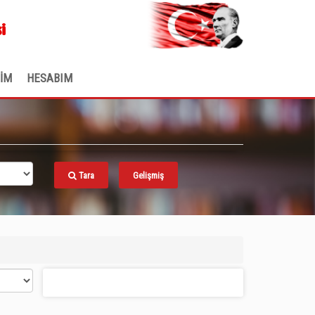
.
i
ŞİM
HESABIM
Tara
Gelişmiş