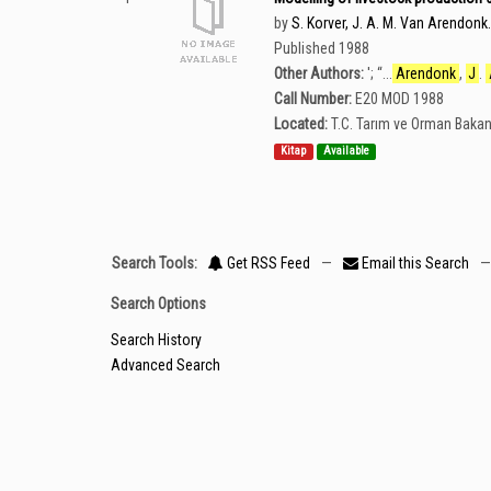
by
S. Korver, J. A. M. Van Arendonk.
Published 1988
Other Authors:
';
“
...
Arendonk
,
J
.
Call Number:
E20 MOD 1988
Located:
T.C. Tarım ve Orman Bakan
Kitap
Available
Search Tools:
Get RSS Feed
—
Email this Search
—
Search Options
Search History
Advanced Search