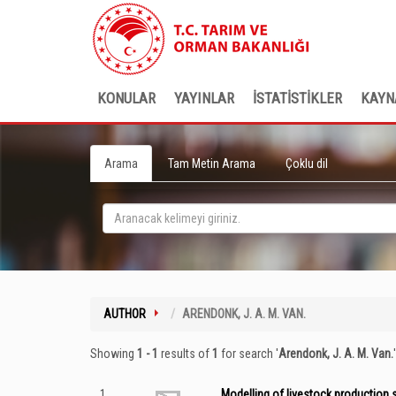
KONULAR
YAYINLAR
İSTATİSTİKLER
KAYN
Arama
Tam Metin Arama
Çoklu dil
AUTHOR
ARENDONK, J. A. M. VAN.
Showing
1 - 1
results of
1
for search '
Arendonk, J. A. M. Van.
'
1
Modelling of livestock production s