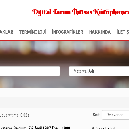
Dijital Tarım İhtisas Kütüphanes
AKLAR
TERMİNOLOJİ
İNFOGRAFİKLER
HAKKINDA
İLETİ
Sort
, query time: 0.02s
ystems Belgium, 7-9 April 1987 The , , 1988.
Save to List