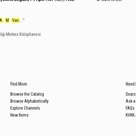
A
.
M
.
Van
....
”
lığı Merkez Kütüphanesi
Find More
Need 
Browse the Catalog
Searc
Browse Alphabetically
Ask a 
Explore Channels
FAQs
New Items
KVKK 