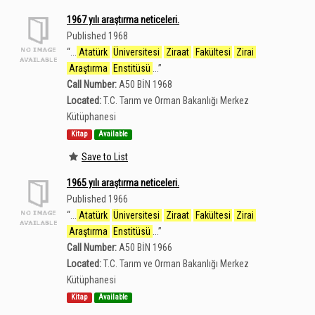
1967 yılı araştırma neticeleri.
Published 1968
“
...
Atatürk
Üniversitesi
Ziraat
Fakültesi
Zirai
Araştırma
Enstitüsü
...
”
Call Number:
A50 BİN 1968
Located:
T.C. Tarım ve Orman Bakanlığı Merkez
Kütüphanesi
Kitap
Available
Save to List
1965 yılı araştırma neticeleri.
Published 1966
“
...
Atatürk
Üniversitesi
Ziraat
Fakültesi
Zirai
Araştırma
Enstitüsü
...
”
Call Number:
A50 BİN 1966
Located:
T.C. Tarım ve Orman Bakanlığı Merkez
Kütüphanesi
Kitap
Available