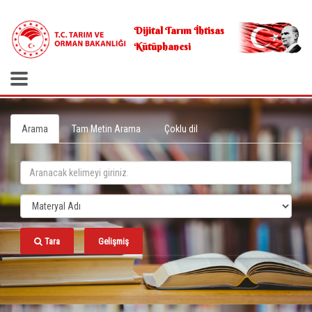
.
Dijital Tarım İhtisas
Kütüphanesi
Arama
Tam Metin Arama
Çoklu dil
Tara
Gelişmiş