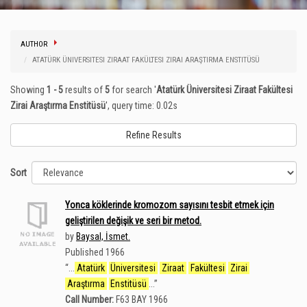
AUTHOR
ATATÜRK ÜNIVERSITESI ZIRAAT FAKÜLTESI ZIRAI ARAŞTIRMA ENSTITÜSÜ
Showing
1 - 5
results of
5
for search '
Atatürk Üniversitesi Ziraat Fakültesi
Zirai Araştırma Enstitüsü
'
, query time: 0.02s
Refine Results
Sort
Yonca köklerinde kromozom sayısını tesbit etmek için
geliştirilen değişik ve seri bir metod.
by
Baysal, İsmet.
Published 1966
“
...
Atatürk
Üniversitesi
Ziraat
Fakültesi
Zirai
Araştırma
Enstitüsü
...
”
Call Number:
F63 BAY 1966