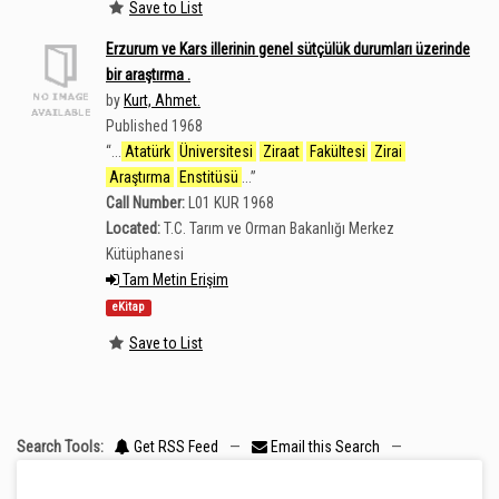
Save to List
Erzurum ve Kars illerinin genel sütçülük durumları üzerinde
bir araştırma .
by
Kurt, Ahmet.
Published 1968
“
...
Atatürk
Üniversitesi
Ziraat
Fakültesi
Zirai
Araştırma
Enstitüsü
...
”
Call Number:
L01 KUR 1968
Located:
T.C. Tarım ve Orman Bakanlığı Merkez
Kütüphanesi
Tam Metin Erişim
eKitap
Save to List
Search Tools:
Get RSS Feed
—
Email this Search
—