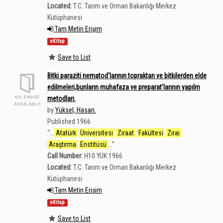
Located:
T.C. Tarım ve Orman Bakanlığı Merkez
Kütüphanesi
Tam Metin Erişim
eKitap
Save to List
Bitki paraziti nematod'larının topraktan ve bitkilerden elde
edilmeleri,bunların muhafaza ve preparat'larının yapılm
metodları.
by
Yüksel, Hasan.
Published 1966
“
...
Atatürk
Üniversitesi
Ziraat
Fakültesi
Zirai
Araştırma
Enstitüsü
...
”
Call Number:
H10 YÜK 1966
Located:
T.C. Tarım ve Orman Bakanlığı Merkez
Kütüphanesi
Tam Metin Erişim
eKitap
Save to List