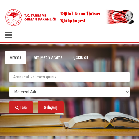
.
Dijital Tarım İhtisas
Kütüphanesi
Arama
Tam Metin Arama
Çoklu dil
Tara
Gelişmiş