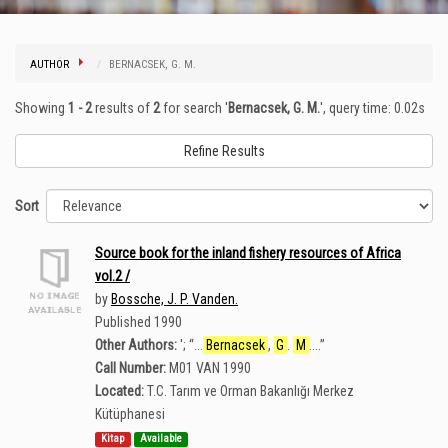
AUTHOR
BERNACSEK, G. M.
Showing
1 - 2
results of
2
for search '
Bernacsek, G. M.
'
, query time: 0.02s
Refine Results
Sort
Source book for the inland fishery resources of Africa
vol.2 /
by
Bossche, J. P. Vanden.
Published 1990
Other Authors:
';
“
...
Bernacsek
,
G
.
M
....
”
Call Number:
M01 VAN 1990
Located:
T.C. Tarım ve Orman Bakanlığı Merkez
Kütüphanesi
Kitap
Available