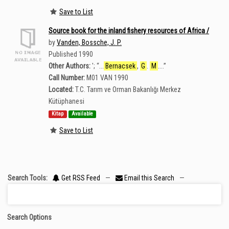
Save to List
Source book for the inland fishery resources of Africa /
by
Vanden, Bossche, J. P.
Published 1990
Other Authors:
';
“
...
Bernacsek
,
G
.
M
....
”
Call Number:
M01 VAN 1990
Located:
T.C. Tarım ve Orman Bakanlığı Merkez
Kütüphanesi
Kitap
Available
Save to List
Search Tools:
Get RSS Feed
—
Email this Search
—
Search Options