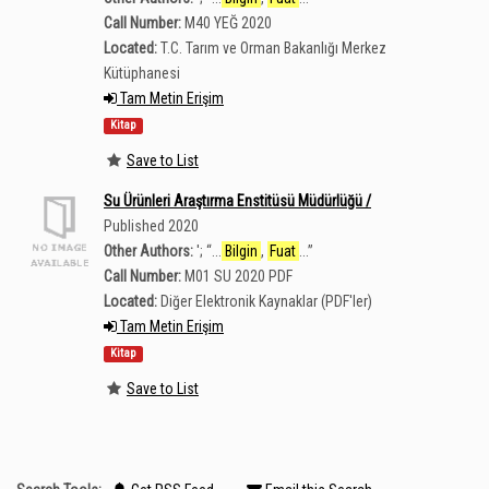
Call Number:
M40 YEĞ 2020
Located:
T.C. Tarım ve Orman Bakanlığı Merkez
Kütüphanesi
Tam Metin Erişim
Kitap
Save to List
Su Ürünleri Araştırma Enstitüsü Müdürlüğü /
Published 2020
Other Authors:
';
“
...
Bilgin
,
Fuat
...
”
Call Number:
M01 SU 2020 PDF
Located:
Diğer Elektronik Kaynaklar (PDF'ler)
Tam Metin Erişim
Kitap
Save to List