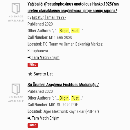
Yağ balığı (Pseudophoxinus anatolicus Hanko,1925)'nın
üretim olanaklarının araştırılması : proje sonuç raporu /
by
Erbatur, İsmail 1978-
Published 2020
Other Authors:
';
“
...
Bilgin
,
Fuat
...
”
Call Number:
M11 ERB 2020
Located:
T.C. Tarım ve Orman Bakanlığı Merkez
Kütüphanesi
Tam Metin Erişim
Kitap
Save to List
Su Ürünleri Araştırma Enstitüsü Müdürlüğü /
Published 2020
Other Authors:
';
“
...
Bilgin
,
Fuat
...
”
Call Number:
M01 SU 2020 PDF
Located:
Diğer Elektronik Kaynaklar (PDF'ler)
Tam Metin Erişim
Kitap