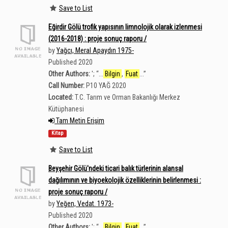
Save to List
Eğirdir Gölü trofik yapısının limnolojik olarak izlenmesi
(2016-2018) : proje sonuç raporu /
by
Yağcı, Meral Apaydın 1975-
Published 2020
Other Authors:
';
“
...
Bilgin
,
Fuat
...
”
Call Number:
P10 YAĞ 2020
Located:
T.C. Tarım ve Orman Bakanlığı Merkez
Kütüphanesi
Tam Metin Erişim
Kitap
Save to List
Beyşehir Gölü'ndeki ticari balık türlerinin alansal
dağılımının ve biyoekolojik özelliklerinin belirlenmesi :
proje sonuç raporu /
by
Yeğen, Vedat. 1973-
Published 2020
Other Authors:
';
“
...
Bilgin
,
Fuat
...
”