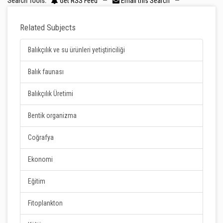
Search Tools:
Get RSS Feed
—
Email this Search
—
Related Subjects
Balıkçılık ve su ürünleri yetiştiriciliği
Balık faunası
Balıkçılık Üretimi
Bentik organizma
Coğrafya
Ekonomi
Eğitim
Fitoplankton