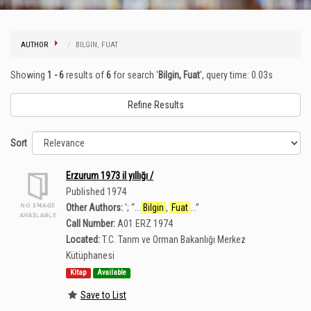
AUTHOR
BILGIN, FUAT
Showing
1 - 6
results of
6
for search '
Bilgin, Fuat
'
, query time: 0.03s
Refine Results
Sort
Erzurum 1973 il yıllığı /
Published 1974
Other Authors:
';
“
...
Bilgin
,
Fuat
...
”
Call Number:
A01 ERZ 1974
Located:
T.C. Tarım ve Orman Bakanlığı Merkez
Kütüphanesi
Kitap
Available
Save to List