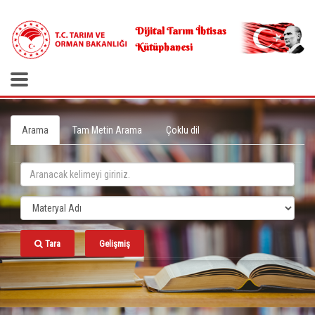
.
Dijital Tarım İhtisas
Kütüphanesi
Arama
Tam Metin Arama
Çoklu dil
Tara
Gelişmiş