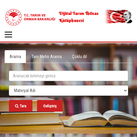
.
Dijital Tarım İhtisas
Kütüphanesi
Arama
Tam Metin Arama
Çoklu dil
Tara
Gelişmiş