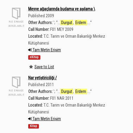
Meyve ağaçlarında budama ve aşılama \
Published 2009
Other Authors:
';
“
...
Durgut
,
Erdem
....
”
Call Number:
F01 MEY 2009
Located:
T.C. Tarım ve Orman Bakanlığı Merkez
Kütüphanesi
Tam Metin Erişim
eKitap
Save to List
Nar yetiştiriciliği /
Published 2011
Other Authors:
';
“
...
Durgut
,
Erdem
....
”
Call Number:
F01 NAR 2011
Located:
T.C. Tarım ve Orman Bakanlığı Merkez
Kütüphanesi
Tam Metin Erişim
Kitap