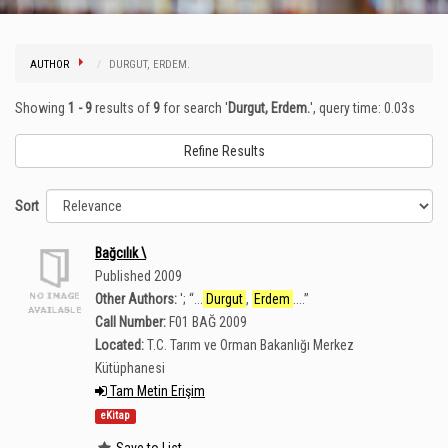
AUTHOR
DURGUT, ERDEM.
Showing
1 - 9
results of
9
for search '
Durgut, Erdem.
'
, query time: 0.03s
Refine Results
Sort
Bağcılık \
Published 2009
Other Authors:
';
“
...
Durgut
,
Erdem
....
”
Call Number:
F01 BAĞ 2009
Located:
T.C. Tarım ve Orman Bakanlığı Merkez
Kütüphanesi
Tam Metin Erişim
eKitap
Save to List