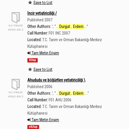
Save to List
İncir yetiştiriciliği /
Published 2007
Other Authors:
';
“
...
Durgut
,
Erdem
...
”
Call Number:
F01 İNC 2007
Located:
T.C. Tarım ve Orman Bakanlığı Merkez
Kütüphanesi
Tam Metin Erişim
Kitap
Save to List
Ahududu ve böğürtlen yetiştiriciliği \
Published 2006
Other Authors:
';
“
...
Durgut
,
Erdem
....
”
Call Number:
F01 AHU 2006
Located:
T.C. Tarım ve Orman Bakanlığı Merkez
Kütüphanesi
Tam Metin Erişim
eKitap