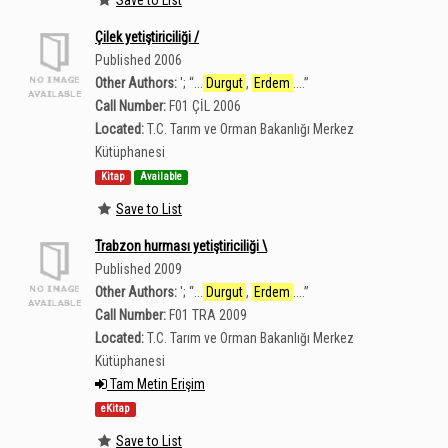
Çilek yetiştiriciliği /
Published 2006
Other Authors:
';
“
...
Durgut
,
Erdem
....
”
Call Number:
F01 ÇİL 2006
Located:
T.C. Tarım ve Orman Bakanlığı Merkez
Kütüphanesi
Kitap
Available
Save to List
Trabzon hurması yetiştiriciliği \
Published 2009
Other Authors:
';
“
...
Durgut
,
Erdem
....
”
Call Number:
F01 TRA 2009
Located:
T.C. Tarım ve Orman Bakanlığı Merkez
Kütüphanesi
Tam Metin Erişim
eKitap
Save to List