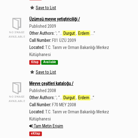
Save to List
Üzümsü meyve yetiştiriciliği /
Published 2009
Other Authors:
';
“
...
Durgut
,
Erdem
....
”
Call Number:
F01 ÜZÜ 2009
Located:
T.C. Tarım ve Orman Bakanlığı Merkez
Kütüphanesi
Kitap
Available
Save to List
Meyve çeşitleri kataloğu /
Published 2008
Other Authors:
';
“
...
Durgut
,
Erdem
...
”
Call Number:
F70 MEY 2008
Located:
T.C. Tarım ve Orman Bakanlığı Merkez
Kütüphanesi
Tam Metin Erişim
eKitap