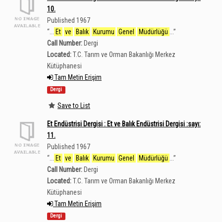
10.
Published 1967
“
...
Et
ve
Balık
Kurumu
Genel
Müdürlüğü
...
”
Call Number:
Dergi
Located:
T.C. Tarım ve Orman Bakanlığı Merkez
Kütüphanesi
Tam Metin Erişim
Dergi
Save to List
Et Endüstrisi Dergisi : Et ve Balık Endüstrisi Dergisi :sayı:
11.
Published 1967
“
...
Et
ve
Balık
Kurumu
Genel
Müdürlüğü
...
”
Call Number:
Dergi
Located:
T.C. Tarım ve Orman Bakanlığı Merkez
Kütüphanesi
Tam Metin Erişim
Dergi