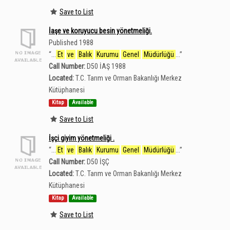
Save to List
İaşe ve koruyucu besin yönetmeliği.
Published 1988
“
...
Et
ve
Balık
Kurumu
Genel
Müdürlüğü
...
”
Call Number:
D50 İAŞ 1988
Located:
T.C. Tarım ve Orman Bakanlığı Merkez
Kütüphanesi
Kitap
Available
Save to List
İşçi giyim yönetmeliği .
“
...
Et
ve
Balık
Kurumu
Genel
Müdürlüğü
...
”
Call Number:
D50 İŞÇ
Located:
T.C. Tarım ve Orman Bakanlığı Merkez
Kütüphanesi
Kitap
Available
Save to List