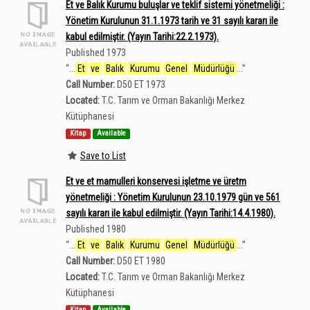
Et ve Balık Kurumu buluşlar ve teklif sistemi yönetmeliği :
Yönetim Kurulunun 31.1.1973 tarih ve 31 sayılı kararı ile
kabul edilmiştir. (Yayın Tarihi:22.2.1973).
Published 1973
“
...
Et
ve
Balık
Kurumu
Genel
Müdürlüğü
...
”
Call Number:
D50 ET 1973
Located:
T.C. Tarım ve Orman Bakanlığı Merkez
Kütüphanesi
Kitap
Available
Save to List
Et ve et mamulleri konservesi işletme ve üretm
yönetmeliği : Yönetim Kurulunun 23.10.1979 gün ve 561
sayılı kararı ile kabul edilmiştir. (Yayın Tarihi:14.4.1980).
Published 1980
“
...
Et
ve
Balık
Kurumu
Genel
Müdürlüğü
...
”
Call Number:
D50 ET 1980
Located:
T.C. Tarım ve Orman Bakanlığı Merkez
Kütüphanesi
Kitap
Available