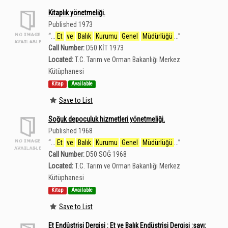
Kitaplık yönetmeliği.
Published 1973
“
...
Et
ve
Balık
Kurumu
Genel
Müdürlüğü
...
”
Call Number:
D50 KİT 1973
Located:
T.C. Tarım ve Orman Bakanlığı Merkez
Kütüphanesi
Kitap
Available
Save to List
Soğuk depoculuk hizmetleri yönetmeliği.
Published 1968
“
...
Et
ve
Balık
Kurumu
Genel
Müdürlüğü
...
”
Call Number:
D50 SOĞ 1968
Located:
T.C. Tarım ve Orman Bakanlığı Merkez
Kütüphanesi
Kitap
Available
Save to List
Et Endüstrisi Dergisi : Et ve Balık Endüstrisi Dergisi :sayı: