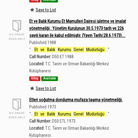
Save to List
Et ve Balık Kurumu Et Mamulleri Dairesi işletme ve imalat
yönetmeliği : Yönetim Kurulunun 30.5.1973 tarih ve 226
sayılı kararı ile kabul edilmiştir. (Yayın Tarihi:28.6.1973)....
Published 1988
“
...
Et
ve
Balık
Kurumu
Genel
Müdürlüğü
...
”
Call Number:
D50 ET 1988
Located:
T.C. Tarım ve Orman Bakanlığı Merkez
Kütüphanesi
Kitap
Available
Save to List
Etleri soğutma dondurma mufaza taşıma yönetmeliği.
Published 1973
“
...
Et
ve
Balık
Kurumu
Genel
Müdürlüğü
...
”
Call Number:
D50 ETL 1973
Located:
T.C. Tarım ve Orman Bakanlığı Merkez
Kütüphanesi