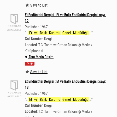
Save to List
Et Endüstrisi Dergisi : Et ve Balık Endüstrisi Dergisi :sayı:
12.
Published 1967
“
...
Et
ve
Balık
Kurumu
Genel
Müdürlüğü
...
”
Call Number:
Dergi
Located:
T.C. Tarım ve Orman Bakanlığı Merkez
Kütüphanesi
Tam Metin Erişim
Dergi
Save to List
Et Endüstrisi Dergisi : Et ve Balık Endüstrisi Dergisi :sayı:
13.
Published 1967
“
...
Et
ve
Balık
Kurumu
Genel
Müdürlüğü
...
”
Call Number:
Dergi
Located:
T.C. Tarım ve Orman Bakanlığı Merkez