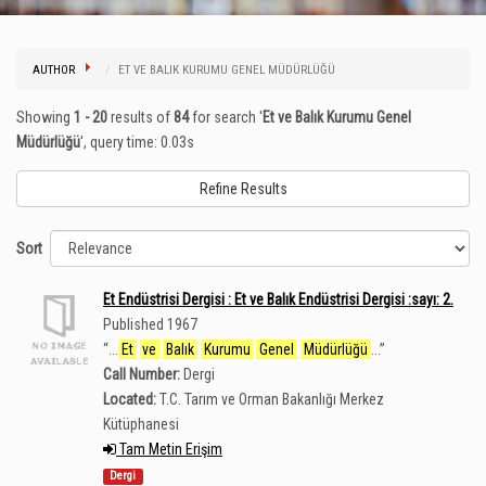
AUTHOR
ET VE BALIK KURUMU GENEL MÜDÜRLÜĞÜ
Showing
1 - 20
results of
84
for search '
Et ve Balık Kurumu Genel
Müdürlüğü
'
, query time: 0.03s
Refine Results
Sort
Et Endüstrisi Dergisi : Et ve Balık Endüstrisi Dergisi :sayı: 2.
Published 1967
“
...
Et
ve
Balık
Kurumu
Genel
Müdürlüğü
...
”
Call Number:
Dergi
Located:
T.C. Tarım ve Orman Bakanlığı Merkez
Kütüphanesi
Tam Metin Erişim
Dergi