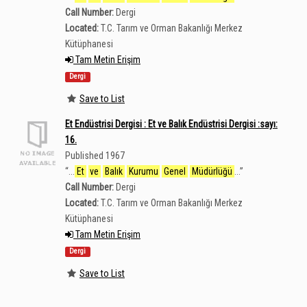
Call Number:
Dergi
Located:
T.C. Tarım ve Orman Bakanlığı Merkez
Kütüphanesi
Tam Metin Erişim
Dergi
Save to List
Et Endüstrisi Dergisi : Et ve Balık Endüstrisi Dergisi :sayı:
16.
Published 1967
“
...
Et
ve
Balık
Kurumu
Genel
Müdürlüğü
...
”
Call Number:
Dergi
Located:
T.C. Tarım ve Orman Bakanlığı Merkez
Kütüphanesi
Tam Metin Erişim
Dergi
Save to List