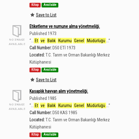
Kitap
Available
Save to List
Etiketleme ve numune alma yönetmeliği.
Published 1973
“
...
Et
ve
Balık
Kurumu
Genel
Müdürlüğü
...
”
Call Number:
D50 ETİ 1973
Located:
T.C. Tarım ve Orman Bakanlığı Merkez
Kütüphanesi
Kitap
Available
Save to List
Kasaplık hayvan alım yönetmeliği.
Published 1985
“
...
Et
ve
Balık
Kurumu
Genel
Müdürlüğü
...
”
Call Number:
D50 KAS 1985
Located:
T.C. Tarım ve Orman Bakanlığı Merkez
Kütüphanesi
Kitap
Available