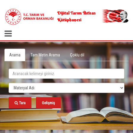
.
Dijital Tarım İhtisas
Kütüphanesi
Arama
Tam Metin Arama
Çoklu dil
Tara
Gelişmiş