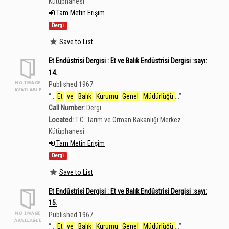
Kütüphanesi
Tam Metin Erişim
Dergi
Save to List
Et Endüstrisi Dergisi : Et ve Balık Endüstrisi Dergisi :sayı:
14.
Published 1967
“
...
Et
ve
Balık
Kurumu
Genel
Müdürlüğü
...
”
Call Number:
Dergi
Located:
T.C. Tarım ve Orman Bakanlığı Merkez
Kütüphanesi
Tam Metin Erişim
Dergi
Save to List
Et Endüstrisi Dergisi : Et ve Balık Endüstrisi Dergisi :sayı:
15.
Published 1967
“
...
Et
ve
Balık
Kurumu
Genel
Müdürlüğü
...
”