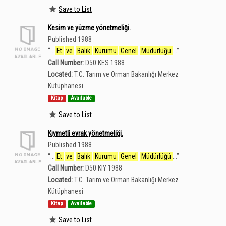
Save to List
Kesim ve yüzme yönetmeliği.
Published 1988
“
...
Et
ve
Balık
Kurumu
Genel
Müdürlüğü
...
”
Call Number:
D50 KES 1988
Located:
T.C. Tarım ve Orman Bakanlığı Merkez
Kütüphanesi
Kitap
Available
Save to List
Kıymetli evrak yönetmeliği.
Published 1988
“
...
Et
ve
Balık
Kurumu
Genel
Müdürlüğü
...
”
Call Number:
D50 KIY 1988
Located:
T.C. Tarım ve Orman Bakanlığı Merkez
Kütüphanesi
Kitap
Available
Save to List