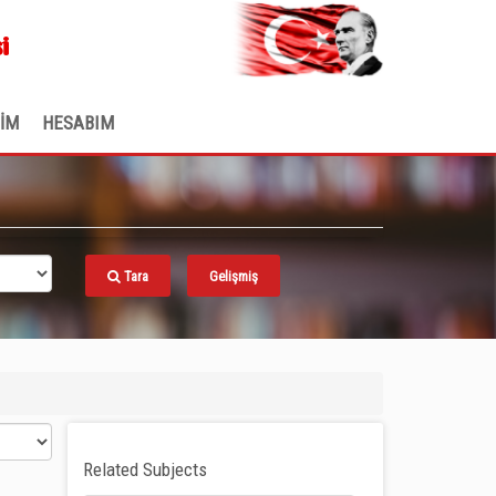
.
i
ŞİM
HESABIM
Tara
Gelişmiş
Related Subjects