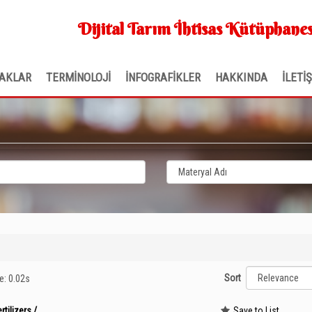
Dijital Tarım İhtisas Kütüphanes
AKLAR
TERMİNOLOJİ
İNFOGRAFİKLER
HAKKINDA
İLETİ
Sort
me: 0.02s
tilizers /
Save to List