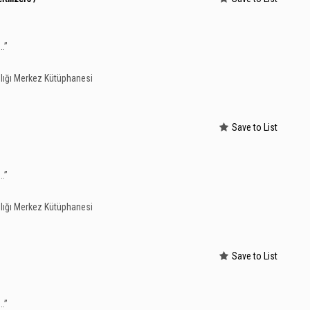
...
”
lığı Merkez Kütüphanesi
Save to List
...
”
lığı Merkez Kütüphanesi
Save to List
...
”