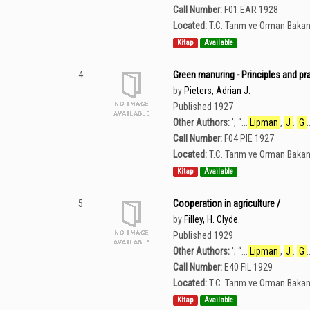
Call Number:
F01 EAR 1928
Located:
T.C. Tarım ve Orman Bakan
Kitap
Available
4
Green manuring - Principles and pra
by
Pieters, Adrian J.
Published 1927
Other Authors:
';
“
...
Lipman
,
J
.
G
.
Call Number:
F04 PIE 1927
Located:
T.C. Tarım ve Orman Bakan
Kitap
Available
5
Cooperation in agriculture /
by
Filley, H. Clyde.
Published 1929
Other Authors:
';
“
...
Lipman
,
J
.
G
.
Call Number:
E40 FIL 1929
Located:
T.C. Tarım ve Orman Bakan
Kitap
Available