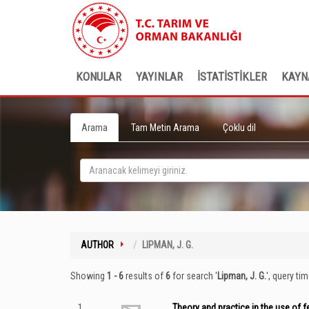
KONULAR
YAYINLAR
İSTATİSTİKLER
KAYN
Arama
Tam Metin Arama
Çoklu dil
AUTHOR
LIPMAN, J. G.
Showing
1 - 6
results of
6
for search '
Lipman, J. G.
'
, query ti
1
Theory and practice in the use of fer