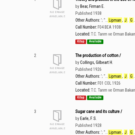
by
Bear, Firman E.
Published 1938
Other Authors:
';
“
...
Lipman
,
J
.
G
.
Call Number:
F04 BEA 1938
Located:
T.C. Tarım ve Orman Bakan
Kitap
Available
2
The production of cotton /
by
Collings, Gilbeart H.
Published 1926
Other Authors:
';
“
...
Lipman
,
J
.
G
.
Call Number:
F01 COL 1926
Located:
T.C. Tarım ve Orman Bakan
Kitap
Available
3
Sugar cane and its culture /
by
Earle, F. S.
Published 1928
Other Authors:
';
“
...
Lipman
,
J
.
G
.