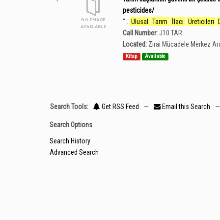
pesticides/
“
...
Ulusal
Tarım
İlacı
Üreticileri
Call Number:
J10 TAR
Located:
Zirai Mücadele Merkez Ar
Kitap
Available
Search Tools:
Get RSS Feed
—
Email this Search
—
Search Options
Search History
Advanced Search