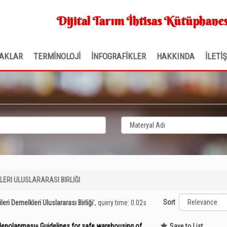
Dijital Tarım İhtisas Kütüphanes
AKLAR
TERMİNOLOJİ
İNFOGRAFİKLER
HAKKINDA
İLETİ
LERI ULUSLARARASI BIRLIĞI
Sort
leri Dernelkleri Uluslararası Birliği
'
, query time: 0.02s
de depolanması= Guidelines for safe warehousing of
Save to List