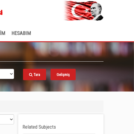
.
i
ŞİM
HESABIM
Tara
Gelişmiş
Related Subjects