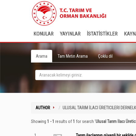
KONULAR
YAYINLAR
İSTATİSTİKLER
KAYN
Arama
Tam Metin Arama
Çoklu dil
AUTHOR
ULUSAL TARIM İLACI ÜRETICILERI DERNELK
Showing
1 - 1
results of
1
for search '
Ulusal Tarım İlacı Üretici
1
Tarım ilaçlarının güvenli bir şekil