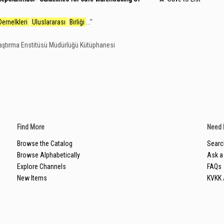
Dernelkleri
Uluslararası
Birliği
...
”
aştırma Enstitüsü Müdürlüğü Kütüphanesi
Find More
Need 
Browse the Catalog
Searc
Browse Alphabetically
Ask a 
Explore Channels
FAQs
New Items
KVKK 